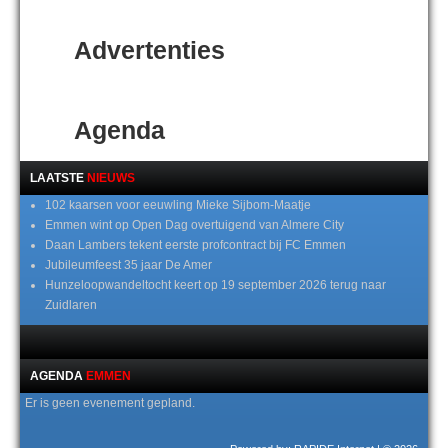
Advertenties
Agenda
LAATSTE
NIEUWS
102 kaarsen voor eeuwling Mieke Sijbom-Maatje
Emmen wint op Open Dag overtuigend van Almere City
Daan Lambers tekent eerste profcontract bij FC Emmen
Jubileumfeest 35 jaar De Amer
Hunzeloopwandeltocht keert op 19 september 2026 terug naar
Zuidlaren
AGENDA
EMMEN
Er is geen evenement gepland.