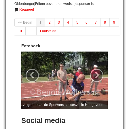
Oldenburger|Fritom bovendien wedstrijdsponsor is.
Reageer!
<< Begin
1
2
3
4
5
6
7
8
9
10
11
Laatste >>
Fotoboek
‹
›
vb groep eac de Sperwers succesvol in Hoogeveen
Social media