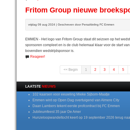
Fritom Group nieuwe broeks
vrijdag 09 aug 2024 | Geschreven door Persafdeling FC Emmen
EMMEN - Het logo van Fritom Group staat dit seizoen op het we
sponsoren compleet en is de club helemaal klaar voor de start va
bovendien wedstrijdsponsor is.
Reageer!
<< Begin
1
2
3
4
5
LAATSTE
NIEUWS
102 kaarsen voor eeuwling Mieke Sijbom-Maatje
Emmen wint op Open Dag overtuigend van Almere City
Daan Lambers tekent eerste profcontract bij FC Emmen
Jubileumfeest 35 jaar De Amer
Hunzeloopwandeltocht keert op 19 september 2026 terug naa