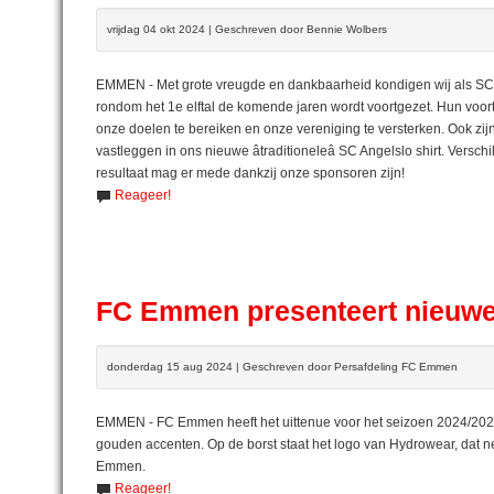
vrijdag 04 okt 2024 | Geschreven door Bennie Wolbers
EMMEN - Met grote vreugde en dankbaarheid kondigen wij als S
rondom het 1e elftal de komende jaren wordt voortgezet. Hun voo
onze doelen te bereiken en onze vereniging te versterken. Ook zij
vastleggen in ons nieuwe âtraditioneleâ SC Angelslo shirt. Vers
resultaat mag er mede dankzij onze sponsoren zijn!
Reageer!
FC Emmen presenteert nieuwe
donderdag 15 aug 2024 | Geschreven door Persafdeling FC Emmen
EMMEN - FC Emmen heeft het uittenue voor het seizoen 2024/2025
gouden accenten. Op de borst staat het logo van Hydrowear, dat ne
Emmen.
Reageer!