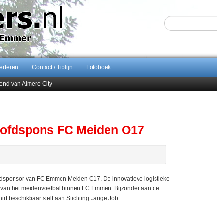
erteren
Contact / Tiplijn
Fotoboek
end van Almere City
ontract bij FC Emmen
 september 2026 terug naar Zuidlaren
Sijbom-Maatje
oofdspons FC Meiden O17
dsponsor van FC Emmen Meiden O17. De innovatieve logistieke
ng van het meidenvoetbal binnen FC Emmen. Bijzonder aan de
rt beschikbaar stelt aan Stichting Jarige Job.