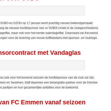
VBO en DZOH op 17 januari werd prachtig nieuws bekendgemaakt:
 lang de nieuwe hoofdsponsor van vv SVBO! Uniek in de clubgeschiedenis
dagelftal, maar ook voor het eerste zaterdagelftal. Daarnaast zal Kecxwind
zorgen voor de levering van mooie koffiebekers met sponsor- en clublogo.
sorcontract met Vandaglas
 ook voor het komend seizoen de hoofdsponsor van de club zal zijn.
elo en Swalmen, blijft daarmee een belangrijke partner voor de Drentse
de partijen en hun gezamenlijke ambities voor de toekomst.
van FC Emmen vanaf seizoen