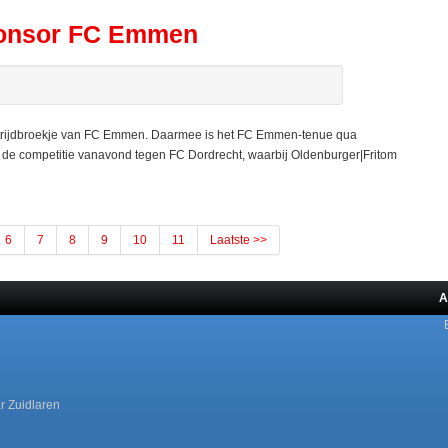
ponsor FC Emmen
dstrijdbroekje van FC Emmen. Daarmee is het FC Emmen-tenue qua
n de competitie vanavond tegen FC Dordrecht, waarbij Oldenburger|Fritom
6
7
8
9
10
11
Laatste >>
A
r Zuidlaren