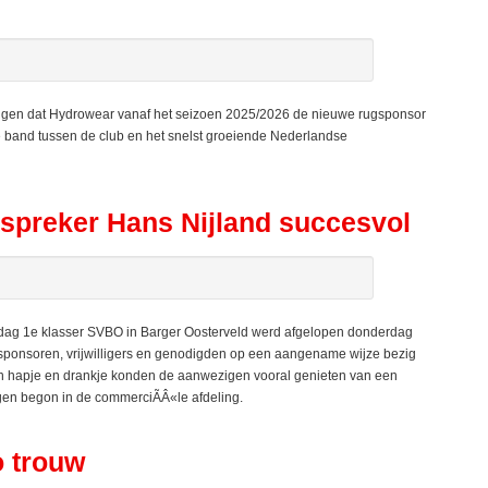
en dat Hydrowear vanaf het seizoen 2025/2026 de nieuwe rugsponsor
e band tussen de club en het snelst groeiende Nederlandse
preker Hans Nijland succesvol
g 1e klasser SVBO in Barger Oosterveld werd afgelopen donderdag
sponsoren, vrijwilligers en genodigden op een aangename wijze bezig
n hapje en drankje konden de aanwezigen vooral genieten van een
ngen begon in de commerciÃÂ«le afdeling.
o trouw