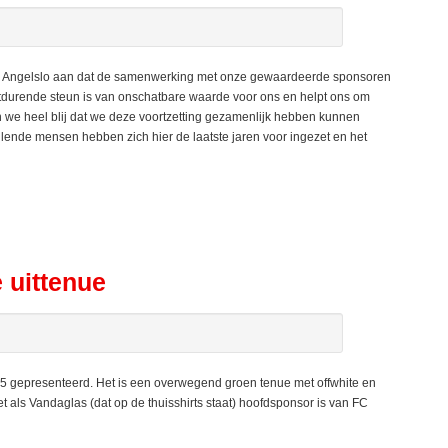
C Angelslo aan dat de samenwerking met onze gewaardeerde sponsoren
rtdurende steun is van onschatbare waarde voor ons en helpt ons om
n we heel blij dat we deze voortzetting gezamenlijk hebben kunnen
chillende mensen hebben zich hier de laatste jaren voor ingezet en het
 uittenue
 gepresenteerd. Het is een overwegend groen tenue met offwhite en
t als Vandaglas (dat op de thuisshirts staat) hoofdsponsor is van FC