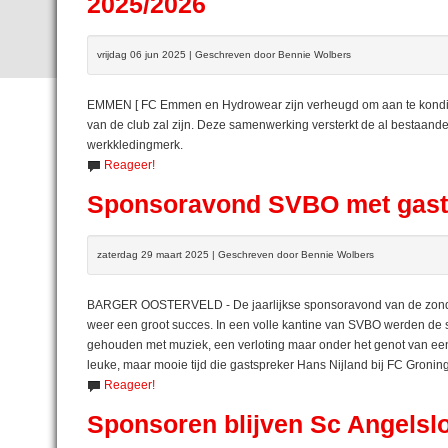
2025/2026
vrijdag 06 jun 2025 | Geschreven door Bennie Wolbers
EMMEN [ FC Emmen en Hydrowear zijn verheugd om aan te kondig
van de club zal zijn. Deze samenwerking versterkt de al bestaand
werkkledingmerk.
Reageer!
Sponsoravond SVBO met gasts
zaterdag 29 maart 2025 | Geschreven door Bennie Wolbers
BARGER OOSTERVELD - De jaarlijkse sponsoravond van de zonda
weer een groot succes. In een volle kantine van SVBO werden de 
gehouden met muziek, een verloting maar onder het genot van ee
leuke, maar mooie tijd die gastspreker Hans Nijland bij FC Groni
Reageer!
Sponsoren blijven Sc Angelsl