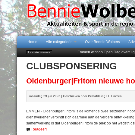
Home
Alle categorieën
Over Bennie Wolbers
Adv
Emmen wint op Open Dag overtuig
Laatste nieuws
Daan Lambers tekent eerste profc
CLUBSPONSERING
Jubileumfeest 35 jaar De Amer
Hunzeloopwandeltocht keert op 19
102 kaarsen voor eeuwling Mieke 
Oldenburger|Fritom nieuwe h
maandag 29 jun 2026 | Geschreven door Persafdeling FC Emmen
EMMEN - Oldenburger|Fritom is de komende twee seizoenen hoof
dienstverlener verbindt zich daarmee aan de verdere ontwikkeli
samenwerking is dat Oldenburger|Fritom de plek op het wedstrijdshi
Reageer!