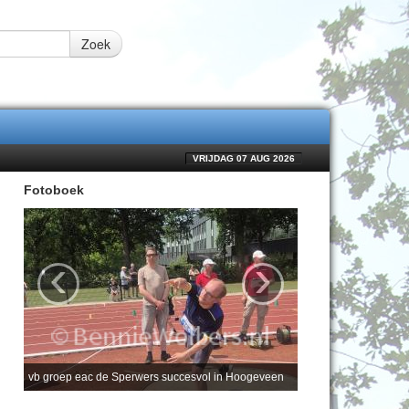
Zoek
VRIJDAG 07 AUG 2026
Fotoboek
‹
›
vb groep eac de Sperwers succesvol in Hoogeveen