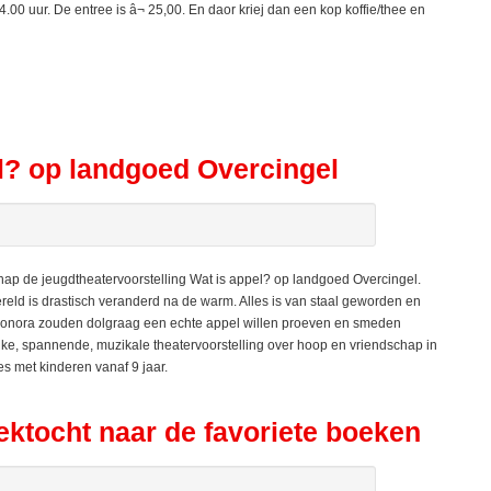
.00 uur. De entree is â¬ 25,00. En daor kriej dan een kop koffie/thee en
l? op landgoed Overcingel
ap de jeugdtheatervoorstelling Wat is appel? op landgoed Overcingel.
wereld is drastisch veranderd na de warm. Alles is van staal geworden en
eonora zouden dolgraag een echte appel willen proeven en smeden
ijke, spannende, muzikale theatervoorstelling over hoop en vriendschap in
es met kinderen vanaf 9 jaar.
ektocht naar de favoriete boeken