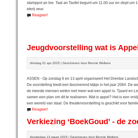
stamppot an toe. Taal an Taofel begunt um 11.00 uur en stopt um 14
eterij veur.
Reageer!
Jeugdvoorstelling wat is Appe
dinsdag 01 apr 2025 | Geschreven door Bennie Wolbers
ASSEN - Op zondag 6 en 13 april organiseert Het Drentse Landsch
De voorstelling biedt een fascinerend kijkje in het jaar 2084. De 
de meeste mensen weten niet meer wat een appel is. Tjaard en L
samen een plan om dit te realiseren. Wat is appel? Het.is een vrol
een wereld van staal. De theatervoorstelling is geschikt voor famili
Reageer!
Verkiezing ‘BoekGoud’ - de zo
donderdag 13 maart 2025 | Geschreven door Bennie Wolbers