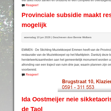
viel alles mooi samen en ontstond er een compleet en overtuigend
Reageer!
Provinciale subsidie maakt r
mogelijk
woensdag 10 jun 2026 | Geschreven door Bennie Wolbers
EMMEN - De Stichting Muziekkoepel Emmen heeft van de Provinc
restauratie van de Muziekkoepel op het Marktplein. Dankzij deze bi
herstelwerkzaamheden aan het gemeentelijk monument worden uitg
afronding van een traject van ruim drie jaar, waarin plannen zijn 
voorbereid.
Reageer!
Ida Oostmeijer neie sikketaori
de Taol