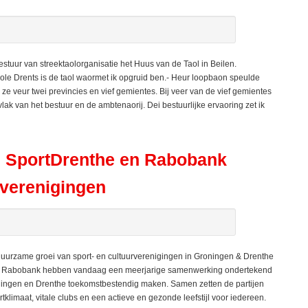
stuur van streektaolorganisatie het Huus van de Taol in Beilen.
ole Drents is de taol waormet ik opgruid ben.- Heur loopbaon speulde
 ze veur twei previncies en vief gemientes. Bij veer van de vief gemientes
lak van het bestuur en de ambtenaorij. Dei bestuurlijke ervaoring zet ik
, SportDrenthe en Rabobank
 verenigingen
urzame groei van sport- en cultuurverenigingen in Groningen & Drenthe
en Rabobank hebben vandaag een meerjarige samenwerking ondertekend
Groningen en Drenthe toekomstbestendig maken. Samen zetten de partijen
rtklimaat, vitale clubs en een actieve en gezonde leefstijl voor iedereen.