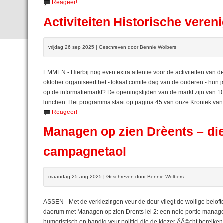
Reageer!
Activiteiten Historische vere
vrijdag 26 sep 2025 | Geschreven door Bennie Wolbers
EMMEN - Hierbij nog even extra attentie voor de activiteiten van
oktober organiseert het - lokaal comite dag van de ouderen - hun ja
op de informatiemarkt? De openingstijden van de markt zijn van 10
lunchen. Het programma staat op pagina 45 van onze Kroniek va
Reageer!
Managen op zien Drèents – die
campagnetaol
maandag 25 aug 2025 | Geschreven door Bennie Wolbers
ASSEN - Met de verkiezingen veur de deur vliegt de wollige belof
daorum met Managen op zien Drents iel 2: een neie portie managem
humoristisch en handig veur politici die de kiezer ÃÂ©cht bereiken 