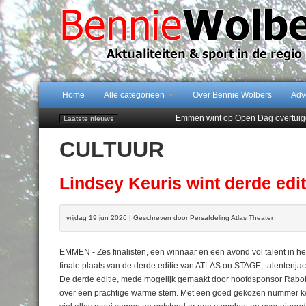
Home
Alle categorieën
Over Bennie Wolbers
Adv
Emmen wint op Open Dag overtuig
Laatste nieuws
Daan Lambers tekent eerste profc
CULTUUR
Jubileumfeest 35 jaar De Amer
Hunzeloopwandeltocht keert op 19
102 kaarsen voor eeuwling Mieke 
Lindsey Keuris wint derde ed
vrijdag 19 jun 2026 | Geschreven door Persafdeling Atlas Theater
EMMEN - Zes finalisten, een winnaar en een avond vol talent in 
finale plaats van de derde editie van ATLAS on STAGE, talentenja
De derde editie, mede mogelijk gemaakt door hoofdsponsor Rabob
over een prachtige warme stem. Met een goed gekozen nummer kwam