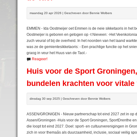
maandag 20 apr 2026 | Geschreven door Bennie Wolbers
EMMEN - Ida Oostmeijer oet Emmen is de neie sikketaoris in het be
Oostmeijer is geboren en getogen op -t Nieveen: -Het Veenkolonia
zuch veural of bij de overheid. In het noorden van het laand warkte
was ze de gemientesikketaoris: - Een prachtige functie op het sniev
graog in veur het Huus van de Taol.-
Reageer!
Huis voor de Sport Groningen
bundelen krachten voor vitale
dinsdag 30 sep 2025 | Geschreven door Bennie Wolbers
ASSEN/GRONIGEN - Nieuw partnerschap tot eind 2027 zet in op du
Assen/Groningen -Huis voor de Sport Groningen, SportDrenthe 
die loopt tot eind 2027. Doel: sport- en cultuurverenigingen in 
zich in voor themaâs als duurzaamheid, inclusie, sociaal veilig spo