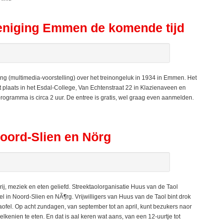
reniging Emmen de komende tijd
ng (multimedia-voorstelling) over het treinongeluk in 1934 in Emmen. Het
ndt plaats in het Esdal-College, Van Echtenstraat 22 in Klazienaveen en
programma is circa 2 uur. De entree is gratis, wel graag even aanmelden.
Noord-Slien en Nörg
ij, meziek en eten geliefd. Streektaolorganisatie Huus van de Taol
 in Noord-Slien en NÃ¶rg. Vrijwilligers van Huus van de Taol bint drok
ofel. Op acht zundagen, van september tot an april, kunt bezukers naor
elkenien te eten. En dat is aal keren wat aans, van een 12-uurtje tot