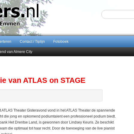
erteren
Contact / Tiplijn
Fotoboek
end van Almere City
ontract bij FC Emmen
 september 2026 terug naar Zuidlaren
Sijbom-Maatje
itie van ATLAS on STAGE
het ATLAS Theater Gisteravond vond in het ATLAS Theater de spannende
cht die jong en opkomend podiumtalent een professioneel podium biedt.
ank Het Drentse Land, is gewonnen door Lindsey Keuris. Ze beschikt
 die optimaal tot haar recht. Door de toevoeging van de live pianist