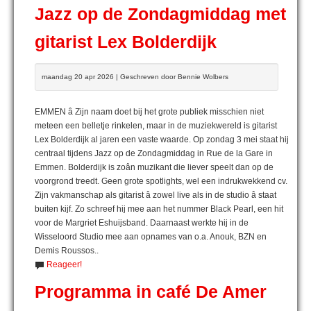
Jazz op de Zondagmiddag met
gitarist Lex Bolderdijk
maandag 20 apr 2026 | Geschreven door Bennie Wolbers
EMMEN â Zijn naam doet bij het grote publiek misschien niet
meteen een belletje rinkelen, maar in de muziekwereld is gitarist
Lex Bolderdijk al jaren een vaste waarde. Op zondag 3 mei staat hij
centraal tijdens Jazz op de Zondagmiddag in Rue de la Gare in
Emmen. Bolderdijk is zoân muzikant die liever speelt dan op de
voorgrond treedt. Geen grote spotlights, wel een indrukwekkend cv.
Zijn vakmanschap als gitarist â zowel live als in de studio â staat
buiten kijf. Zo schreef hij mee aan het nummer Black Pearl, een hit
voor de Margriet Eshuijsband. Daarnaast werkte hij in de
Wisseloord Studio mee aan opnames van o.a. Anouk, BZN en
Demis Roussos..
Reageer!
Programma in café De Amer