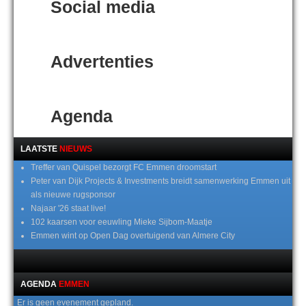
Social media
Advertenties
Agenda
LAATSTE
NIEUWS
Treffer van Quispel bezorgt FC Emmen droomstart
Peter van Dijk Projects & Investments breidt samenwerking Emmen uit
als nieuwe rugsponsor
Najaar '26 staat live!
102 kaarsen voor eeuwling Mieke Sijbom-Maatje
Emmen wint op Open Dag overtuigend van Almere City
AGENDA
EMMEN
Er is geen evenement gepland.