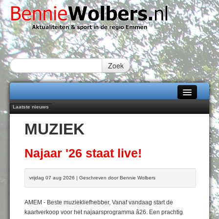
Zoek
Laatste nieuws
Home
Peter van Dijk Projects & Investments breidt samenwerking Emmen uit als
MUZIEK
nieuwe rugsponsor
Alle categorieën
Najaar '26 staat live!
102 kaarsen voor eeuwling Mieke Sijbom-Maatje
Over Bennie Wolbers
Najaar '26 staat live!
Emmen wint op Open Dag overtuigend van Almere City
Treffer van Quispel bezorgt FC Emmen droomstart
Adverteren
vrijdag 07 aug 2026 | Geschreven door Bennie Wolbers
MAANDAG 10 AUG 2026
Contact / Tiplijn
AMEM - Beste muziekliefhebber, Vanaf vandaag start de
Fotoboek
kaartverkoop voor het najaarsprogramma â26. Een prachtig