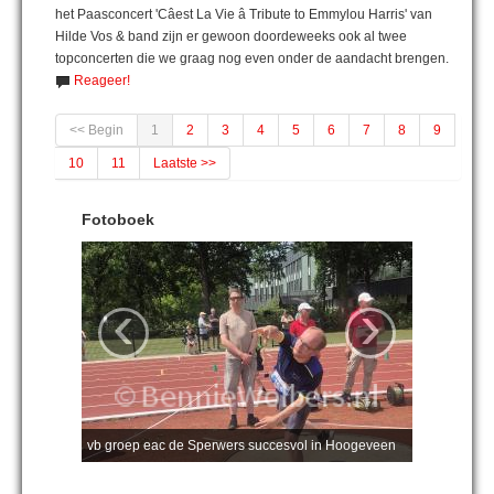
het Paasconcert 'Câest La Vie â Tribute to Emmylou Harris' van
Hilde Vos & band zijn er gewoon doordeweeks ook al twee
topconcerten die we graag nog even onder de aandacht brengen.
Reageer!
<< Begin
1
2
3
4
5
6
7
8
9
10
11
Laatste >>
Fotoboek
‹
›
vb groep eac de Sperwers succesvol in Hoogeveen