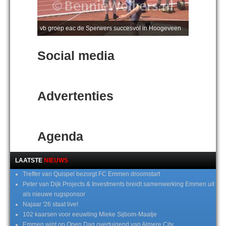
vb groep eac de Sperwers succesvol in Hoogeveen
Social media
Advertenties
Agenda
LAATSTE
NIEUWS
Treffer van Quispel bezorgt FC Emmen droomstart
Peter van Dijk Projects & Investments breidt samenwerking Emmen uit
als nieuwe rugsponsor
Najaar '26 staat live!
102 kaarsen voor eeuwling Mieke Sijbom-Maatje
Emmen wint op Open Dag overtuigend van Almere City