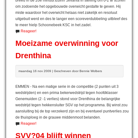
breed in de 20e minuut Edfrin Silvania in stelling om 0-2 te scoren
om zodoende het opgebouwde overwicht gestalte te geven. Hij
miste waardoor het overwicht helaas niet zakelijk en resoluut
uitgebuit werd en des te langer een scoreverdubbeling uitbleef des
te meer hielp Schoonebeek KSC in het zadel.
Reageer!
Moeizame overwinning voor
Drenthina
maandag 16 nov 2009 | Geschreven door Bennie Wolbers
EMMEN - Na een matige serie in de competitie (2 punten uit 3
wedstrijden) en een prima bekerwedstrijd tegen hoofdklasser
Genemuiden (2 -1 verlies) stond voor Drenthina de belangrijke
wedstrijd tegen hekkensluiter SGV op het programma. Bij winst zou
aansluiting bij de top verzekerd zijn en bij eventueel puntverlies zou
de thuisploeg in de grauwe middenmoot belanden.
Reageer!
SVV?04 blijft winnen