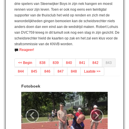
drie spelers van Steenwijker Boys in zijn nek hangen en moest
rennen voor zijn leven. Toen er ook nog eens een twintigtal
supporter van de thuisclub het veld op renden en zich met de
wanordelijkheden gingen bemoeien kan de scheidsrechter niets
anders doen dan een eind aan de wedstrijd maken. Robert Lohuis
van DVC?59 kreeg in dit tumult ook nog een slag in zijn gezicht. De
scheidsrechter hield de kaarten op zak en het zal een klus voor de
strafcommissie van de KNVB worden.
Reageer!
<< Begin
838
839
840
841
842
843
844
845
846
847
848
Laatste >>
Fotoboek
‹
›