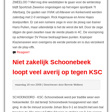
ZWEELOO ? Met nog drie wedstrijden te gaan voor de winterstop
blijft Sportclub Zweeloo ongeslagen op het eigen sportpark ?t
Alterbarg. De gasten van VVAK uit Alteveer en Kerkenveld werden
zaterdag met 2-0 verslagen. Rick Hagenauw en Anne Hajes
doelpuntten. Er zat een ruimere zege in voor de ploeg van trainer
Hans Pullen, maar uiteindelijk is het de winst die telt. Door de zege
stijgen de geel-zwarten naar de vierde plaats in 4C. De voorsprong
op achtervolger SV Pesse bedraagt twee punten. Koploper
Klazienaveen won overigens de eerste periode en is dus verzekerd
van de play-offs.
Reageer!
Niet zakelijk Schoonebeek
loopt veel averij op tegen KSC
maandag 16 nov 2009 | Geschreven door Bennie Wolbers
SCHOONOORD - KSC-Schoonebeek werd per traditie weer een
heksenketel. En dat terwijl Schoonebeek hoopgevend van start
ging. In de 6e minuut scoorde Johan Bos 0-1 en bracht met een bal