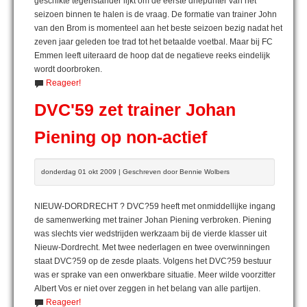
geschikte tegenstander lijkt om de eerste driepunter van het
seizoen binnen te halen is de vraag. De formatie van trainer John
van den Brom is momenteel aan het beste seizoen bezig nadat het
zeven jaar geleden toe trad tot het betaalde voetbal. Maar bij FC
Emmen leeft uiteraard de hoop dat de negatieve reeks eindelijk
wordt doorbroken.
Reageer!
DVC'59 zet trainer Johan
Piening op non-actief
donderdag 01 okt 2009 | Geschreven door Bennie Wolbers
NIEUW-DORDRECHT ? DVC?59 heeft met onmiddellijke ingang
de samenwerking met trainer Johan Piening verbroken. Piening
was slechts vier wedstrijden werkzaam bij de vierde klasser uit
Nieuw-Dordrecht. Met twee nederlagen en twee overwinningen
staat DVC?59 op de zesde plaats. Volgens het DVC?59 bestuur
was er sprake van een onwerkbare situatie. Meer wilde voorzitter
Albert Vos er niet over zeggen in het belang van alle partijen.
Reageer!