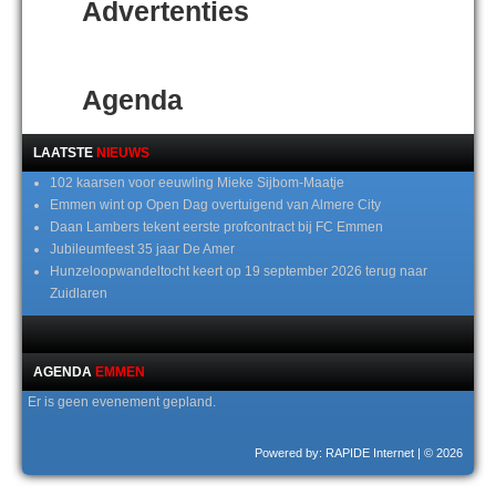
Advertenties
Agenda
LAATSTE
NIEUWS
102 kaarsen voor eeuwling Mieke Sijbom-Maatje
Emmen wint op Open Dag overtuigend van Almere City
Daan Lambers tekent eerste profcontract bij FC Emmen
Jubileumfeest 35 jaar De Amer
Hunzeloopwandeltocht keert op 19 september 2026 terug naar
Zuidlaren
AGENDA
EMMEN
Er is geen evenement gepland.
Powered by: RAPIDE Internet
| © 2026