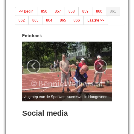
<< Begin
856
857
858
859
860
861
862
863
864
865
866
Laatste >>
Fotoboek
‹
›
vb groep eac de Sperwers succesvol in Hoogeveen
Social media