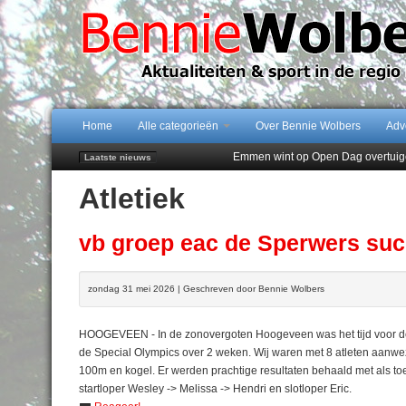
Home
Alle categorieën
Over Bennie Wolbers
Adv
Emmen wint op Open Dag overtuig
Laatste nieuws
Daan Lambers tekent eerste profc
Atletiek
Jubileumfeest 35 jaar De Amer
Hunzeloopwandeltocht keert op 19
102 kaarsen voor eeuwling Mieke 
vb groep eac de Sperwers su
zondag 31 mei 2026 | Geschreven door Bennie Wolbers
HOOGEVEEN - In de zonovergoten Hoogeveen was het tijd voor de 
de Special Olympics over 2 weken. Wij waren met 8 atleten aan
100m en kogel. Er werden prachtige resultaten behaald met als toe
startloper Wesley -> Melissa -> Hendri en slotloper Eric.