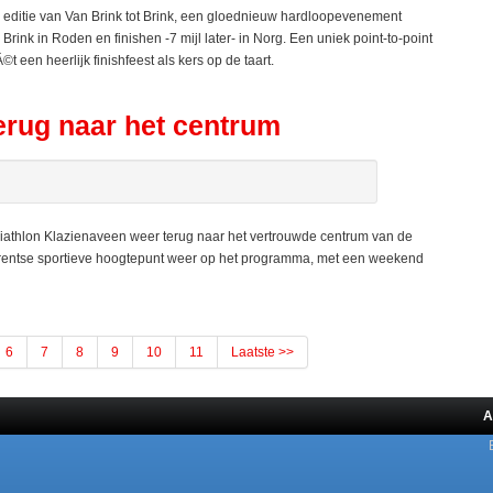
 editie van Van Brink tot Brink, een gloednieuw hardloopevenement
ink in Roden en finishen -7 mijl later- in Norg. Een uniek point-to-point
 een heerlijk finishfeest als kers op de taart.
terug naar het centrum
riathlon Klazienaveen weer terug naar het vertrouwde centrum van de
Drentse sportieve hoogtepunt weer op het programma, met een weekend
6
7
8
9
10
11
Laatste >>
A