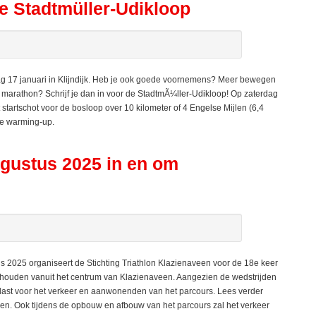
de Stadtmüller-Udikloop
ag 17 januari in Klijndijk. Heb je ook goede voornemens? Meer bewegen
lve marathon? Schrijf je dan in voor de StadtmÃ¼ller-Udikloop! Op zaterdag
t startschot voor de bosloop over 10 kilometer of 4 Engelse Mijlen (6,4
ke warming-up.
ugustus 2025 in en om
025 organiseert de Stichting Triathlon Klazienaveen voor de 18e keer
gehouden vanuit het centrum van Klazienaveen. Aangezien de wedstrijden
rlast voor het verkeer en aanwonenden van het parcours. Lees verder
n. Ook tijdens de opbouw en afbouw van het parcours zal het verkeer