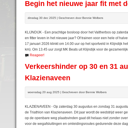
Begin het nieuwe jaar fit met 
dinsdag 30 dec 2025 | Geschreven door Bennie Wolbers
KLIJNDIJK - Een prachtige bosloop door het Valtherbos op zaterd
en fitter leven in het nieuwe jaar? Of trainen voor een hele of ha
17 januari 2026 klinkt om 14.00 uur op het sportveld in Klijndijk he
km). Om 13.45 uur zorgt MK Beats uit Klijndijk voor de gezamenlij
Reageer!
Verkeershinder op 30 en 31 a
Klazienaveen
woensdag 20 aug 2025 | Geschreven door Bennie Wolbers
KLAZIENAVEEN - Op zaterdag 30 augustus en zondag 31 augustus 2
de Triathlon van Klazienaveen. Dit jaar wordt de wedstrijd weer 
op de openbare weg plaatsvinden gaat dit helaas niet zonder ove
voor de wegafsluitingen en omleidingsroutes gedurende deze dage