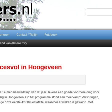
erteren
Contact / Tiplijn
Fotoboek
end van Almere City
ontract bij FC Emmen
 september 2026 terug naar Zuidlaren
Sijbom-Maatje
ccesvol in Hoogeveen
1e medaillewedstrijd van dit jaar. Tevens een goede voorbereiding voor
wezig in Hoogeveen. Op het programma stond een meerkamp: Verspringen,
tje onze eerste 4x 00m estafette. waarvoor er weken is getraind. Met