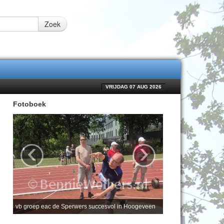
Zoek
VRIJDAG 07 AUG 2026
Fotoboek
‹
›
vb groep eac de Sperwers succesvol in Hoogeveen