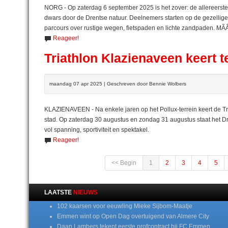
NORG - Op zaterdag 6 september 2025 is het zover: de allereerste
dwars door de Drentse natuur. Deelnemers starten op de gezellige Br
parcours over rustige wegen, fietspaden en lichte zandpaden. MÃÂ©t
Reageer!
Triathlon Klazienaveen keert 
maandag 07 apr 2025 | Geschreven door Bennie Wolbers
KLAZIENAVEEN - Na enkele jaren op het Pollux-terrein keert de T
stad. Op zaterdag 30 augustus en zondag 31 augustus staat het 
vol spanning, sportiviteit en spektakel.
Reageer!
<< Begin
1
2
3
4
5
LAATSTE
NIEUWS
102 kaarsen voor eeuwling Mieke Sijbom-Maatje
Emmen wint op Open Dag overtuigend van Almere City
Daan Lambers tekent eerste profcontract bij FC Emmen