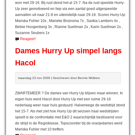
won met 29-16. Bij rust stond het al 15-7. Na de rust speelde Hurry-
Up zeer gemotiveerd en liep via een aantal goed uitgespeelde
aanvallen uit naar 21-8 en uiteindelijk naar 29-16. Scores Hurry-Up:
Mariska Fuhler 10x , Marieke Bruinsma 7x , Saskia Lambers 4x ,
Betsie Hoogenberg 3x , Rianne Suellman 2x , Karin Suellman 2x ,
Suzanne Seubers 1x
Reageer!
Dames Hurry Up simpel langs
Hacol
maandag 23 nov 2009 | Geschreven door Bennie Wolbers
ZWARTEMEER ? De dames van Hurry Up blijven maar winnen. In
eigen huis werd Hacol door Hurry Up met een ruime 29-16
nederlaag weer naar huis gestuurd. Halverwege de wedstrijd stond
het 15-7. Als met ziet hoe Hurry Up dit seizoen haar wedstrijden
speelt is de confrontatie met E&O 2 waarschijnlijk beslissend voor
de strijd in de Regioklasse. Topscoorder bij de oranjedames werd
Mariska Fuhler met 10 treffers.