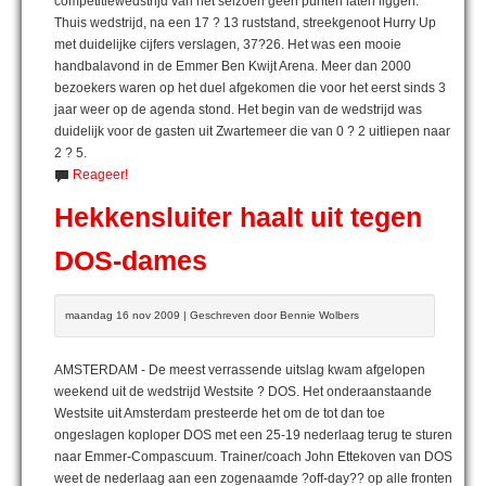
competitiewedstrijd van het seizoen geen punten laten liggen.
Thuis wedstrijd, na een 17 ? 13 ruststand, streekgenoot Hurry Up
met duidelijke cijfers verslagen, 37?26. Het was een mooie
handbalavond in de Emmer Ben Kwijt Arena. Meer dan 2000
bezoekers waren op het duel afgekomen die voor het eerst sinds 3
jaar weer op de agenda stond. Het begin van de wedstrijd was
duidelijk voor de gasten uit Zwartemeer die van 0 ? 2 uitliepen naar
2 ? 5.
Reageer!
Hekkensluiter haalt uit tegen
DOS-dames
maandag 16 nov 2009 | Geschreven door Bennie Wolbers
AMSTERDAM - De meest verrassende uitslag kwam afgelopen
weekend uit de wedstrijd Westsite ? DOS. Het onderaanstaande
Westsite uit Amsterdam presteerde het om de tot dan toe
ongeslagen koploper DOS met een 25-19 nederlaag terug te sturen
naar Emmer-Compascuum. Trainer/coach John Ettekoven van DOS
weet de nederlaag aan een zogenaamde ?off-day?? op alle fronten