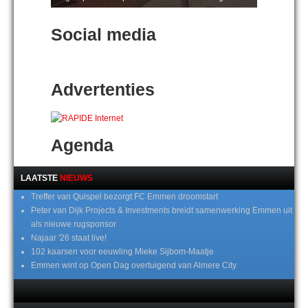
Social media
Advertenties
Agenda
LAATSTE
NIEUWS
Treffer van Quispel bezorgt FC Emmen droomstart
Peter van Dijk Projects & Investments breidt samenwerking Emmen uit
als nieuwe rugsponsor
Najaar '26 staat live!
102 kaarsen voor eeuwling Mieke Sijbom-Maatje
Emmen wint op Open Dag overtuigend van Almere City