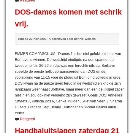
Reageer!
DOS-dames komen met schrik
vrij.
zondag 22 nov 2009 | Geschreven door Bennie Wolbers
EMMER COMPASCUUM - Dames 1 is het niet gelukt om thuis van
Borhave te winnen. De wedstrijd eindigde na een spannende
tweede helft in 26-26 en dat was een terechte uitslag. Borhave
speelde de eerste helft georganiseerder dan DOS en de
voorsprong van 11-15 voor de ploeg uit Born ging volledig in orde.
DOS kwam na de pauze goed terug in de wedstrijd en knokte zich
langzaam weer naast Borhave, maar meer dan een gelijkspel zat er
niet in en zou ook niet verdiend zijn geweest. Goals DOS: Annelies
Smeets 7, Patricia Bos 6, Gerike Mulder 6, Alet van Veen 3, Sharon
Husers, Fragette Jagt, Jenny Leutscher en Nicolai Bakker allen 1
treffer.
Reageer!
Handbaluitslagen zaterdag 21