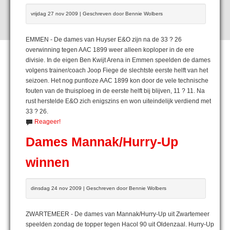
vrijdag 27 nov 2009 | Geschreven door Bennie Wolbers
EMMEN - De dames van Huyser E&O zijn na de 33 ? 26
overwinning tegen AAC 1899 weer alleen koploper in de ere
divisie. In de eigen Ben Kwijt Arena in Emmen speelden de dames
volgens trainer/coach Joop Fiege de slechtste eerste helft van het
seizoen. Het nog puntloze AAC 1899 kon door de vele technische
fouten van de thuisploeg in de eerste helft bij blijven, 11 ? 11. Na
rust herstelde E&O zich enigszins en won uiteindelijk verdiend met
33 ? 26.
Reageer!
Dames Mannak/Hurry-Up
winnen
dinsdag 24 nov 2009 | Geschreven door Bennie Wolbers
ZWARTEMEER - De dames van Mannak/Hurry-Up uit Zwartemeer
speelden zondag de topper tegen Hacol 90 uit Oldenzaal. Hurry-Up