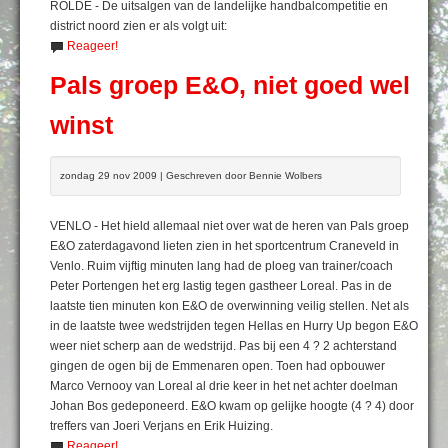
ROLDE - De uitsalgen van de landelijke handbalcompetitie en
district noord zien er als volgt uit:
Reageer!
Pals groep E&O, niet goed wel
winst
zondag 29 nov 2009 | Geschreven door Bennie Wolbers
VENLO - Het hield allemaal niet over wat de heren van Pals groep
E&O zaterdagavond lieten zien in het sportcentrum Craneveld in
Venlo. Ruim vijftig minuten lang had de ploeg van trainer/coach
Peter Portengen het erg lastig tegen gastheer Loreal. Pas in de
laatste tien minuten kon E&O de overwinning veilig stellen. Net als
in de laatste twee wedstrijden tegen Hellas en Hurry Up begon E&O
weer niet scherp aan de wedstrijd. Pas bij een 4 ? 2 achterstand
gingen de ogen bij de Emmenaren open. Toen had opbouwer
Marco Vernooy van Loreal al drie keer in het net achter doelman
Johan Bos gedeponeerd. E&O kwam op gelijke hoogte (4 ? 4) door
treffers van Joeri Verjans en Erik Huizing.
Reageer!