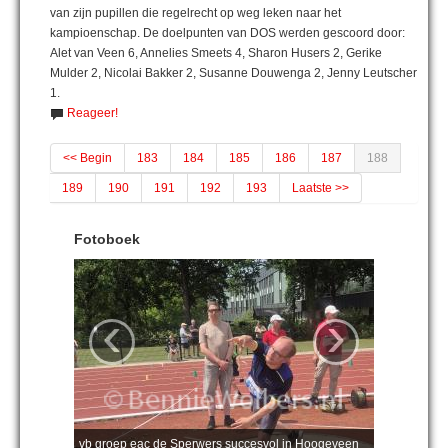
van zijn pupillen die regelrecht op weg leken naar het
kampioenschap. De doelpunten van DOS werden gescoord door:
Alet van Veen 6, Annelies Smeets 4, Sharon Husers 2, Gerike
Mulder 2, Nicolai Bakker 2, Susanne Douwenga 2, Jenny Leutscher
1.
Reageer!
<< Begin
183
184
185
186
187
188
189
190
191
192
193
Laatste >>
Fotoboek
‹
›
vb groep eac de Sperwers succesvol in Hoogeveen