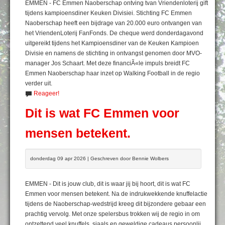
EMMEN - FC Emmen Naoberschap ontving tvan Vriendenloterij gift
tijdens kampioensdiner Keuken Divisiei. Stichting FC Emmen
Naoberschap heeft een bijdrage van 20.000 euro ontvangen van
het VriendenLoterij FanFonds. De cheque werd donderdagavond
uitgereikt tijdens het Kampioensdiner van de Keuken Kampioen
Divisie en namens de stichting in ontvangst genomen door MVO-
manager Jos Schaart. Met deze financiÃ«le impuls breidt FC
Emmen Naoberschap haar inzet op Walking Football in de regio
verder uit.
Reageer!
Dit is wat FC Emmen voor
mensen betekent.
donderdag 09 apr 2026 | Geschreven door Bennie Wolbers
EMMEN - Dit is jouw club, dit is waar jij bij hoort, dit is wat FC
Emmen voor mensen betekent. Na de indrukwekkende knuffelactie
tijdens de Naoberschap-wedstrijd kreeg dit bijzondere gebaar een
prachtig vervolg. Met onze spelersbus trokken wij de regio in om
ontzettend veel knuffels, sjaals en geweldige cadeaus persoonlij