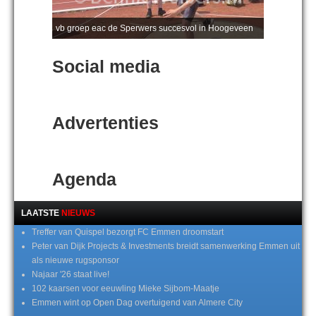
vb groep eac de Sperwers succesvol in Hoogeveen
Social media
Advertenties
Agenda
LAATSTE
NIEUWS
Treffer van Quispel bezorgt FC Emmen droomstart
Peter van Dijk Projects & Investments breidt samenwerking Emmen uit
als nieuwe rugsponsor
Najaar '26 staat live!
102 kaarsen voor eeuwling Mieke Sijbom-Maatje
Emmen wint op Open Dag overtuigend van Almere City