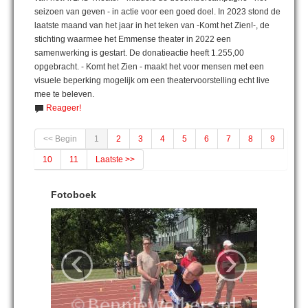
seizoen van geven - in actie voor een goed doel. In 2023 stond de
laatste maand van het jaar in het teken van -Komt het Zien!-, de
stichting waarmee het Emmense theater in 2022 een
samenwerking is gestart. De donatieactie heeft 1.255,00
opgebracht. - Komt het Zien - maakt het voor mensen met een
visuele beperking mogelijk om een theatervoorstelling echt live
mee te beleven.
Reageer!
<< Begin
1
2
3
4
5
6
7
8
9
10
11
Laatste >>
Fotoboek
‹
›