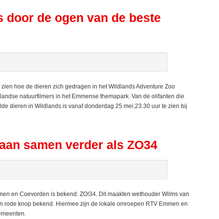
s door de ogen van de beste
 zien hoe de dieren zich gedragen in het Wildlands Adventure Zoo
rlandse natuurfilmers in het Emmense themapark. Van de olifanten die
lde dieren in Wildlands is vanaf donderdag 25 mei,23.30 uur te zien bij
an samen verder als ZO34
n en Coevorden is bekend: ZO!34. Dit maakten wethouder Wilms van
n rode knop bekend. Hiermee zijn de lokale omroepen RTV Emmen en
emeenten.