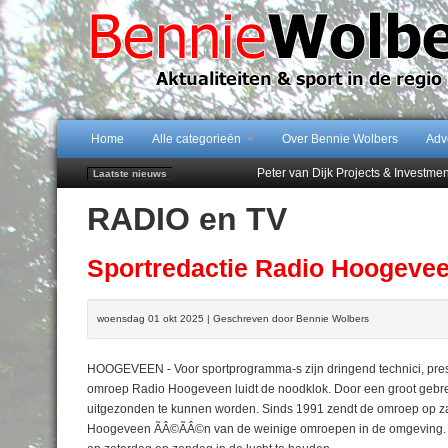
Home
Alle categorieën
Over Bennie Wolbers
Adv
Peter van Dijk Projects & Investm
Laatste nieuws
Najaar '26 staat live!
RADIO en TV
102 kaarsen voor eeuwling Mieke 
Emmen wint op Open Dag overtuig
Treffer van Quispel bezorgt FC Em
Sportredactie Radio Hoogevee
woensdag 01 okt 2025 | Geschreven door Bennie Wolbers
HOOGEVEEN - Voor sportprogramma-s zijn dringend technici, prese
omroep Radio Hoogeveen luidt de noodklok. Door een groot gebr
uitgezonden te kunnen worden. Sinds 1991 zendt de omroep op z
Hoogeveen ÃÂ©ÃÂ©n van de weinige omroepen in de omgeving. D