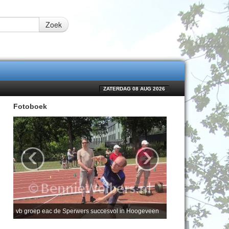
Zoek
ZATERDAG 08 AUG 2026
Fotoboek
‹
›
vb groep eac de Sperwers succesvol in Hoogeveen