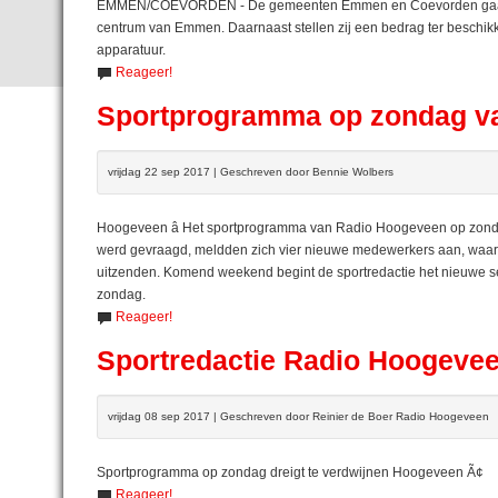
EMMEN/COEVORDEN - De gemeenten Emmen en Coevorden gaan akk
centrum van Emmen. Daarnaast stellen zij een bedrag ter beschik
apparatuur.
Reageer!
Sportprogramma op zondag va
vrijdag 22 sep 2017 | Geschreven door Bennie Wolbers
Hoogeveen â Het sportprogramma van Radio Hoogeveen op zondag
werd gevraagd, meldden zich vier nieuwe medewerkers aan, waard
uitzenden. Komend weekend begint de sportredactie het nieuwe se
zondag.
Reageer!
Sportredactie Radio Hoogevee
vrijdag 08 sep 2017 | Geschreven door Reinier de Boer Radio Hoogeveen
Sportprogramma op zondag dreigt te verdwijnen Hoogeveen Ã¢
Reageer!