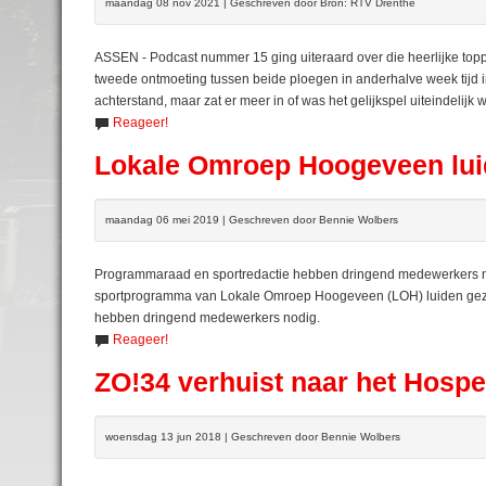
maandag 08 nov 2021 | Geschreven door Bron: RTV Drenthe
ASSEN - Podcast nummer 15 ging uiteraard over die heerlijke top
tweede ontmoeting tussen beide ploegen in anderhalve week tijd 
achterstand, maar zat er meer in of was het gelijkspel uiteindelijk 
Reageer!
Lokale Omroep Hoogeveen lui
maandag 06 mei 2019 | Geschreven door Bennie Wolbers
Programmaraad en sportredactie hebben dringend medewerkers n
sportprogramma van Lokale Omroep Hoogeveen (LOH) luiden gez
hebben dringend medewerkers nodig.
Reageer!
ZO!34 verhuist naar het Hosp
woensdag 13 jun 2018 | Geschreven door Bennie Wolbers