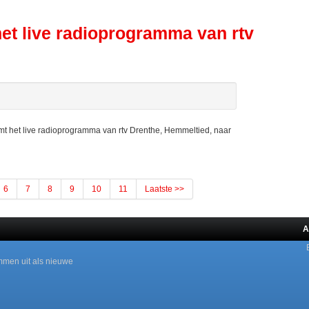
et live radioprogramma van rtv
het live radioprogramma van rtv Drenthe, Hemmeltied, naar
6
7
8
9
10
11
Laatste >>
A
mmen uit als nieuwe