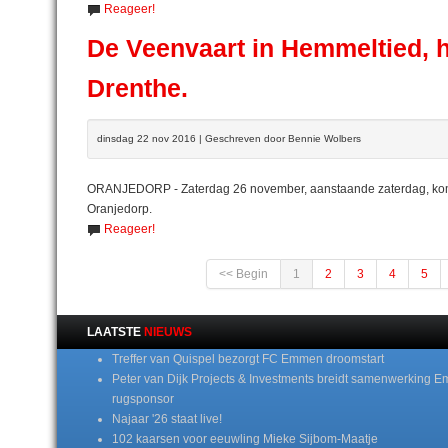
Reageer!
De Veenvaart in Hemmeltied, h
Drenthe.
dinsdag 22 nov 2016 | Geschreven door Bennie Wolbers
ORANJEDORP - Zaterdag 26 november, aanstaande zaterdag, komt 
Oranjedorp.
Reageer!
<< Begin
1
2
3
4
5
LAATSTE
NIEUWS
Treffer van Quispel bezorgt FC Emmen droomstart
Peter van Dijk Projects & Investments breidt samenwerking E
rugsponsor
Najaar '26 staat live!
102 kaarsen voor eeuwling Mieke Sijbom-Maatje