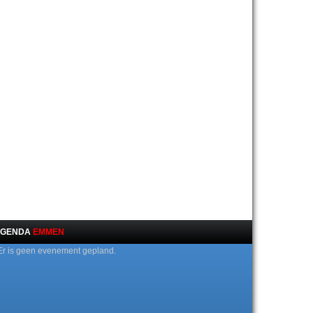
GENDA
EMMEN
Er is geen evenement gepland.