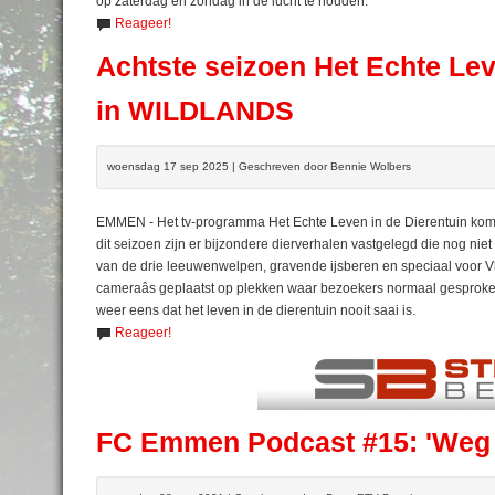
op zaterdag en zondag in de lucht te houden.
Reageer!
Achtste seizoen Het Echte Le
in WILDLANDS
woensdag 17 sep 2025 | Geschreven door Bennie Wolbers
EMMEN - Het tv-programma Het Echte Leven in de Dierentuin ko
dit seizoen zijn er bijzondere dierverhalen vastgelegd die nog nie
van de drie leeuwenwelpen, gravende ijsberen en speciaal voor V
cameraâs geplaatst op plekken waar bezoekers normaal gesproke
weer eens dat het leven in de dierentuin nooit saai is.
Reageer!
FC Emmen Podcast #15: 'Weg 