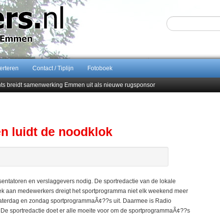
erteren
Contact / Tiplijn
Fotoboek
ents breidt samenwerking Emmen uit als nieuwe rugsponsor
Sijbom-Maatje
end van Almere City
men droomstart
n luidt de noodklok
ntatoren en verslaggevers nodig. De sportredactie van de lokale
ek aan medewerkers dreigt het sportprogramma niet elk weekend meer
aterdag en zondag sportprogrammaÃ¢??s uit. Daarmee is Radio
e sportredactie doet er alle moeite voor om de sportprogrammaÃ¢??s