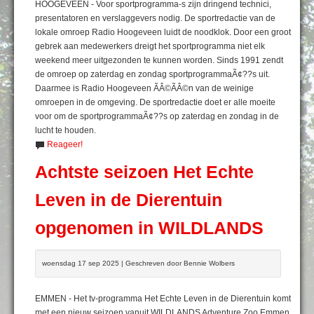
HOOGEVEEN - Voor sportprogramma-s zijn dringend technici,
presentatoren en verslaggevers nodig. De sportredactie van de
lokale omroep Radio Hoogeveen luidt de noodklok. Door een groot
gebrek aan medewerkers dreigt het sportprogramma niet elk
weekend meer uitgezonden te kunnen worden. Sinds 1991 zendt
de omroep op zaterdag en zondag sportprogrammaÃ¢??s uit.
Daarmee is Radio Hoogeveen ÃÂ©ÃÂ©n van de weinige
omroepen in de omgeving. De sportredactie doet er alle moeite
voor om de sportprogrammaÃ¢??s op zaterdag en zondag in de
lucht te houden.
Reageer!
Achtste seizoen Het Echte
Leven in de Dierentuin
opgenomen in WILDLANDS
woensdag 17 sep 2025 | Geschreven door Bennie Wolbers
EMMEN - Het tv-programma Het Echte Leven in de Dierentuin komt
met een nieuw seizoen vanuit WILDLANDS Adventure Zoo Emmen.