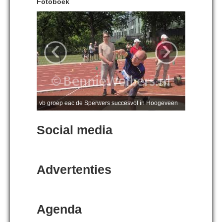
Fotoboek
‹
›
vb groep eac de Sperwers succesvol in Hoogeveen
Social media
Advertenties
Agenda