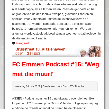
In dit seizoen zijn er bijzondere dierverhalen vastgelegd die nog
niet eerder op televisie te zien waren. Zoals de geboorte en het
opgroeien van de drie leeuwenwelpen, gravende ijsberen en
speciaal voor Vlinderstad Emmen de levenscyclus van de
atlasvlinder. Er worden cameraâs geplaatst op plekken waar
bezoekers normaal gesproken niet kunnen komen. Wat dan
allemaal wordt vastgelegd, bewijst maar weer eens dat het leven in
de dierentuin nooit saai is.
Reageer!
FC Emmen Podcast #15: 'Weg
met die muur!'
maandag 08 nov 2021 | Geschreven door Bron: RTV Drenthe
ASSEN - Podcast nummer 15 ging uiteraard over die heerlijke
topper van FC Emmen op de Dijk in Volendam. Afgelopen vrijdag
eindigde de tweede ontmoeting tussen beide ploegen in