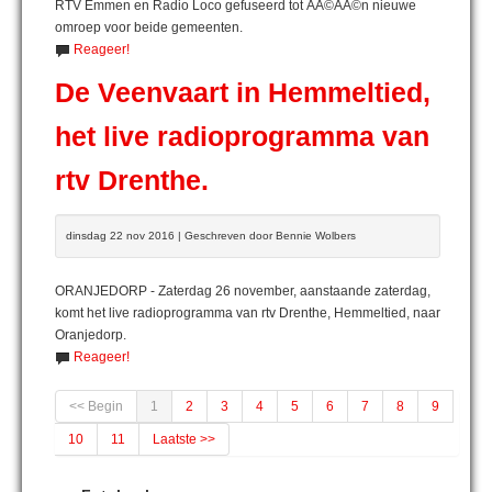
RTV Emmen en Radio Loco gefuseerd tot ÃÂ©ÃÂ©n nieuwe
omroep voor beide gemeenten.
Reageer!
De Veenvaart in Hemmeltied,
het live radioprogramma van
rtv Drenthe.
dinsdag 22 nov 2016 | Geschreven door Bennie Wolbers
ORANJEDORP - Zaterdag 26 november, aanstaande zaterdag,
komt het live radioprogramma van rtv Drenthe, Hemmeltied, naar
Oranjedorp.
Reageer!
<< Begin
1
2
3
4
5
6
7
8
9
10
11
Laatste >>