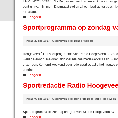
EMMEN/COEVORDEN - De gemeenten Emmen en Coevorden gaan akk
centrum van Emmen. Daarnaast stellen zij een bedrag ter beschik
apparatuur.
Reageer!
Sportprogramma op zondag va
vrijdag 22 sep 2017 | Geschreven door Bennie Wolbers
Hoogeveen â Het sportprogramma van Radio Hoogeveen op zondag
werd gevraagd, meldden zich vier nieuwe medewerkers aan, waard
uitzenden. Komend weekend begint de sportredactie het nieuwe se
zondag.
Reageer!
Sportredactie Radio Hoogevee
vrijdag 08 sep 2017 | Geschreven door Reinier de Boer Radio Hoogeveen
Sportprogramma op zondag dreigt te verdwijnen Hoogeveen Ã¢
Reageer!