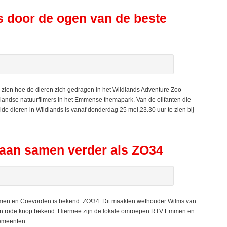
s door de ogen van de beste
 zien hoe de dieren zich gedragen in het Wildlands Adventure Zoo
rlandse natuurfilmers in het Emmense themapark. Van de olifanten die
lde dieren in Wildlands is vanaf donderdag 25 mei,23.30 uur te zien bij
an samen verder als ZO34
n en Coevorden is bekend: ZO!34. Dit maakten wethouder Wilms van
n rode knop bekend. Hiermee zijn de lokale omroepen RTV Emmen en
emeenten.