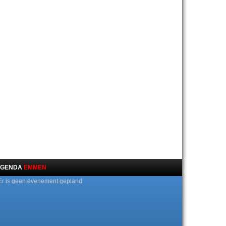
GENDA
EMMEN
Er is geen evenement gepland.