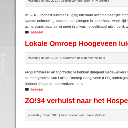
maandag 08 nov 2021 | Geschreven door Bron: RTV Drenthe
ASSEN - Podcast nummer 15 ging uiteraard over die heerlijke top
tweede ontmoeting tussen beide ploegen in anderhalve week tijd 
achterstand, maar zat er meer in of was het gelijkspel uiteindelijk 
Reageer!
Lokale Omroep Hoogeveen lui
maandag 06 mei 2019 | Geschreven door Bennie Wolbers
Programmaraad en sportredactie hebben dringend medewerkers n
sportprogramma van Lokale Omroep Hoogeveen (LOH) luiden gez
hebben dringend medewerkers nodig.
Reageer!
ZO!34 verhuist naar het Hosp
woensdag 13 jun 2018 | Geschreven door Bennie Wolbers