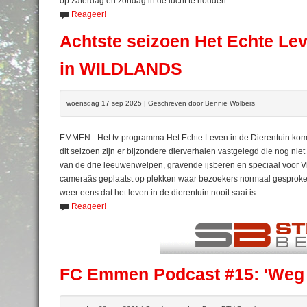
op zaterdag en zondag in de lucht te houden.
Reageer!
Achtste seizoen Het Echte Le
in WILDLANDS
woensdag 17 sep 2025 | Geschreven door Bennie Wolbers
EMMEN - Het tv-programma Het Echte Leven in de Dierentuin ko
dit seizoen zijn er bijzondere dierverhalen vastgelegd die nog nie
van de drie leeuwenwelpen, gravende ijsberen en speciaal voor V
cameraâs geplaatst op plekken waar bezoekers normaal gesproke
weer eens dat het leven in de dierentuin nooit saai is.
Reageer!
FC Emmen Podcast #15: 'Weg 