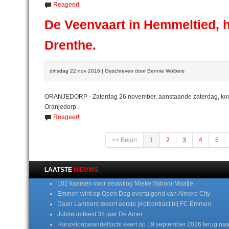
Reageer!
De Veenvaart in Hemmeltied, h
Drenthe.
dinsdag 22 nov 2016 | Geschreven door Bennie Wolbers
ORANJEDORP - Zaterdag 26 november, aanstaande zaterdag, komt 
Oranjedorp.
Reageer!
<< Begin
1
2
3
4
5
LAATSTE
NIEUWS
102 kaarsen voor eeuwling Mieke Sijbom-Maatje
Emmen wint op Open Dag overtuigend van Almere City
Daan Lambers tekent eerste profcontract bij FC Emmen
Jubileumfeest 35 jaar De Amer
Hunzeloopwandeltocht keert op 19 september 2026 terug naa