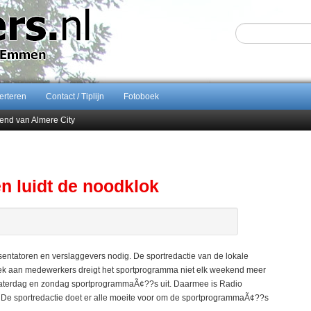
erteren
Contact / Tiplijn
Fotoboek
end van Almere City
ontract bij FC Emmen
 september 2026 terug naar Zuidlaren
Sijbom-Maatje
n luidt de noodklok
ntatoren en verslaggevers nodig. De sportredactie van de lokale
ek aan medewerkers dreigt het sportprogramma niet elk weekend meer
aterdag en zondag sportprogrammaÃ¢??s uit. Daarmee is Radio
e sportredactie doet er alle moeite voor om de sportprogrammaÃ¢??s