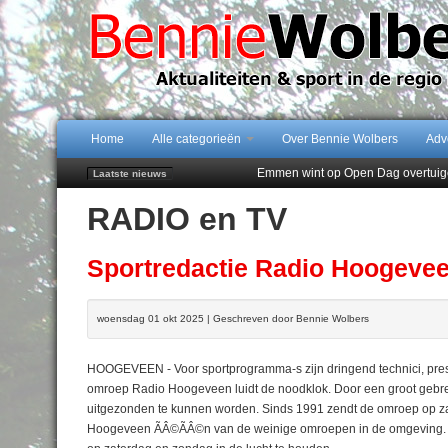
Home
Alle categorieën
Over Bennie Wolbers
Adv
Emmen wint op Open Dag overtuig
Laatste nieuws
Daan Lambers tekent eerste profc
RADIO en TV
Jubileumfeest 35 jaar De Amer
Hunzeloopwandeltocht keert op 19
102 kaarsen voor eeuwling Mieke 
Sportredactie Radio Hoogevee
woensdag 01 okt 2025 | Geschreven door Bennie Wolbers
HOOGEVEEN - Voor sportprogramma-s zijn dringend technici, prese
omroep Radio Hoogeveen luidt de noodklok. Door een groot gebr
uitgezonden te kunnen worden. Sinds 1991 zendt de omroep op z
Hoogeveen ÃÂ©ÃÂ©n van de weinige omroepen in de omgeving. D