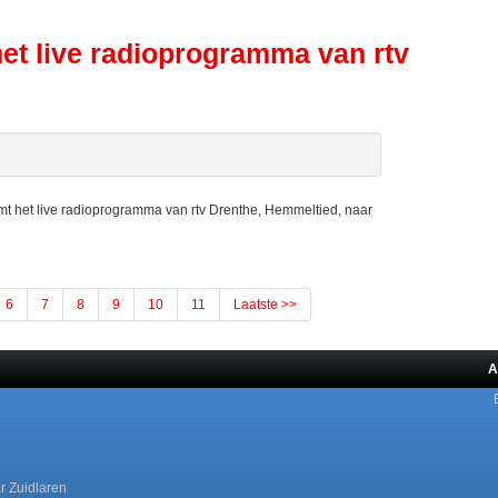
et live radioprogramma van rtv
het live radioprogramma van rtv Drenthe, Hemmeltied, naar
6
7
8
9
10
11
Laatste >>
A
r Zuidlaren