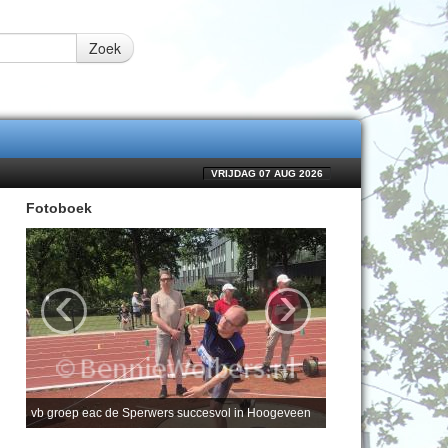
Zoek
VRIJDAG 07 AUG 2026
Fotoboek
‹
›
vb groep eac de Sperwers succesvol in Hoogeveen