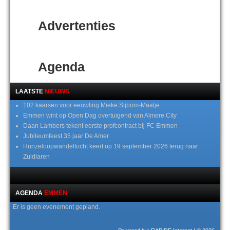
Advertenties
Agenda
LAATSTE
NIEUWS
102 kaarsen voor eeuwling Mieke Sijbom-Maatje
Emmen wint op Open Dag overtuigend van Almere City
Daan Lambers tekent eerste profcontract bij FC Emmen
Jubileumfeest 35 jaar De Amer
Hunzeloopwandeltocht keert op 19 september 2026 terug naar
Zuidlaren
AGENDA
EMMEN
Er is geen evenement gepland.