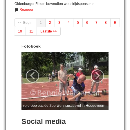
Oldenburger|Fritom bovendien wedstrijdsponsor is.
Reageer!
<< Begin
1
2
3
4
5
6
7
8
9
10
11
Laatste >>
Fotoboek
‹
›
vb groep eac de Sperwers succesvol in Hoogeveen
Social media