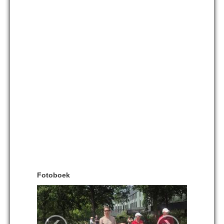
Fotoboek
‹
›