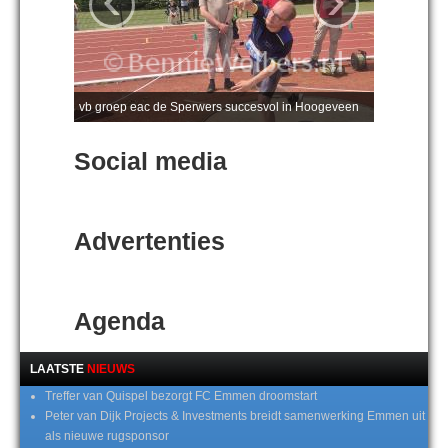
vb groep eac de Sperwers succesvol in Hoogeveen
Social media
Advertenties
Agenda
LAATSTE
NIEUWS
Treffer van Quispel bezorgt FC Emmen droomstart
Peter van Dijk Projects & Investments breidt samenwerking Emmen uit
als nieuwe rugsponsor