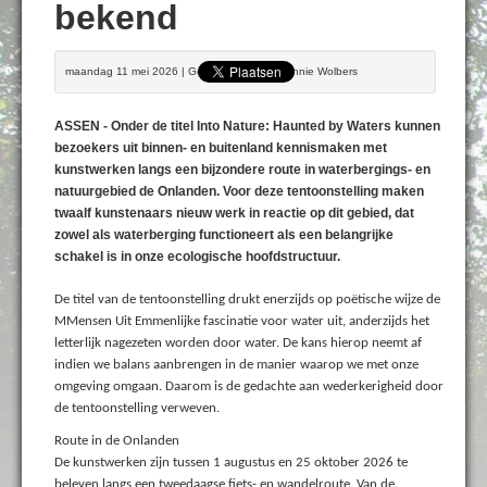
bekend
maandag 11 mei 2026 | Geschreven door Bennie Wolbers
ASSEN - Onder de titel Into Nature: Haunted by Waters kunnen
bezoekers uit binnen- en buitenland kennismaken met
kunstwerken langs een bijzondere route in waterbergings- en
natuurgebied de Onlanden. Voor deze tentoonstelling maken
twaalf kunstenaars nieuw werk in reactie op dit gebied, dat
zowel als waterberging functioneert als een belangrijke
schakel is in onze ecologische hoofdstructuur.
De titel van de tentoonstelling drukt enerzijds op poëtische wijze de
MMensen Uit Emmenlijke fascinatie voor water uit, anderzijds het
letterlijk nagezeten worden door water. De kans hierop neemt af
indien we balans aanbrengen in de manier waarop we met onze
omgeving omgaan. Daarom is de gedachte aan wederkerigheid door
de tentoonstelling verweven.
Route in de Onlanden
De kunstwerken zijn tussen 1 augustus en 25 oktober 2026 te
beleven langs een tweedaagse fiets- en wandelroute. Van de