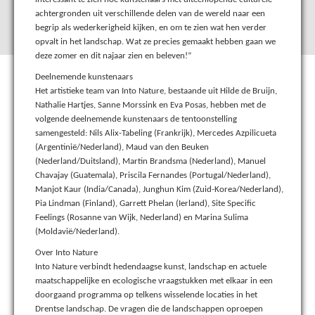
achtergronden uit verschillende delen van de wereld naar een
begrip als wederkerigheid kijken, en om te zien wat hen verder
opvalt in het landschap. Wat ze precies gemaakt hebben gaan we
deze zomer en dit najaar zien en beleven!”
Deelnemende kunstenaars
Het artistieke team van Into Nature, bestaande uit Hilde de Bruijn,
Nathalie Hartjes, Sanne Morssink en Eva Posas, hebben met de
volgende deelnemende kunstenaars de tentoonstelling
samengesteld: Nils Alix-Tabeling (Frankrijk), Mercedes Azpilicueta
(Argentinië/Nederland), Maud van den Beuken
(Nederland/Duitsland), Martin Brandsma (Nederland), Manuel
Chavajay (Guatemala), Priscila Fernandes (Portugal/Nederland),
Manjot Kaur (India/Canada), Junghun Kim (Zuid-Korea/Nederland),
Pia Lindman (Finland), Garrett Phelan (Ierland), Site Specific
Feelings (Rosanne van Wijk, Nederland) en Marina Sulima
(Moldavië/Nederland).
Over Into Nature
Into Nature verbindt hedendaagse kunst, landschap en actuele
maatschappelijke en ecologische vraagstukken met elkaar in een
doorgaand programma op telkens wisselende locaties in het
Drentse landschap. De vragen die de landschappen oproepen