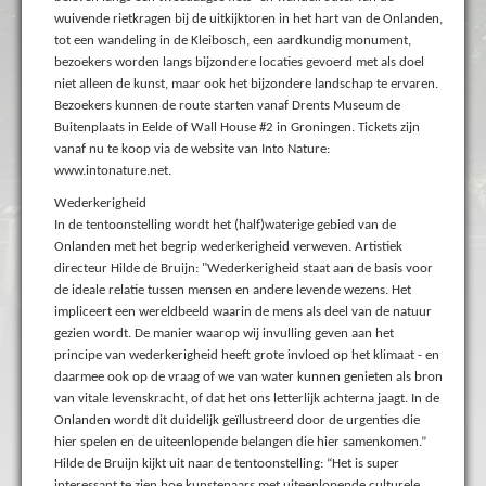
wuivende rietkragen bij de uitkijktoren in het hart van de Onlanden,
tot een wandeling in de Kleibosch, een aardkundig monument,
bezoekers worden langs bijzondere locaties gevoerd met als doel
niet alleen de kunst, maar ook het bijzondere landschap te ervaren.
Bezoekers kunnen de route starten vanaf Drents Museum de
Buitenplaats in Eelde of Wall House #2 in Groningen. Tickets zijn
vanaf nu te koop via de website van Into Nature:
www.intonature.net.
Wederkerigheid
In de tentoonstelling wordt het (half)waterige gebied van de
Onlanden met het begrip wederkerigheid verweven. Artistiek
directeur Hilde de Bruijn: "Wederkerigheid staat aan de basis voor
de ideale relatie tussen mensen en andere levende wezens. Het
impliceert een wereldbeeld waarin de mens als deel van de natuur
gezien wordt. De manier waarop wij invulling geven aan het
principe van wederkerigheid heeft grote invloed op het klimaat - en
daarmee ook op de vraag of we van water kunnen genieten als bron
van vitale levenskracht, of dat het ons letterlijk achterna jaagt. In de
Onlanden wordt dit duidelijk geïllustreerd door de urgenties die
hier spelen en de uiteenlopende belangen die hier samenkomen.”
Hilde de Bruijn kijkt uit naar de tentoonstelling: “Het is super
interessant te zien hoe kunstenaars met uiteenlopende culturele