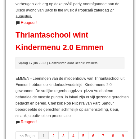
verheugen zich erg op deze prÃ© party, voorafgaande aan de
Disco avond van Back to the Music âTropicalâ zaterdag 27
augustus.
Reageer!
Thriantaschool wint
Kindermenu 2.0 Emmen
vrijdag 17 jun 2022 | Geschreven door Bennie Wolbers
EMMEN - Leerlingen van de middenbouw van Thriantaschool uit
Emmen hebben de kinderkookwedstrijd -Kindermenu 2.0-
gewonnen. De vrolijke regenboogpizza -pizza Arcobaleno-
behaalde de meeste punten. In totaal zijn er vijf gezonde gerechten
bedacht en bereid. Chef kok Rob Pijpstra van Parc Sandur
beoordeelde de gerechten schriftelijk op samenstelling, kleur,
smaak, creativiteit en presentatie.
Reageer!
<< Begin
1
2
3
4
5
6
7
8
9