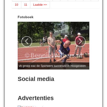
10
11
Laatste >>
Fotoboek
‹
›
vb groep eac de Sperwers succesvol in Hoogeveen
Social media
Advertenties