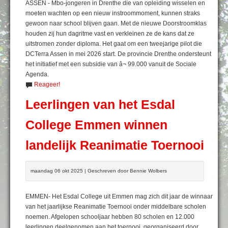
ASSEN - Mbo-jongeren in Drenthe die van opleiding wisselen en
moeten wachten op een nieuw instroommoment, kunnen straks
gewoon naar school blijven gaan. Met de nieuwe Doorstroomklas
houden zij hun dagritme vast en verkleinen ze de kans dat ze
uitstromen zonder diploma. Het gaat om een tweejarige pilot die
DCTerra Assen in mei 2026 start. De provincie Drenthe ondersteunt
het initiatief met een subsidie van â¬ 99.000 vanuit de Sociale
Agenda.
Reageer!
Leerlingen van het Esdal
College Emmen winnen
landelijk Reanimatie Toernooi
maandag 06 okt 2025 | Geschreven door Bennie Wolbers
EMMEN- Het Esdal College uit Emmen mag zich dit jaar de winnaar
van het jaarlijkse Reanimatie Toernooi onder middelbare scholen
noemen. Afgelopen schooljaar hebben 80 scholen en 12.000
leerlingen deelgenomen aan het toernooi, georganiseerd door