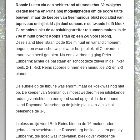
Ronnie Luiten via een schitterend afstandschot. Vervolgens
kregen Idema en Prins nog mogelijkheden om de score uit te
bouwen, maar de keeper van Germanicus blijkt nog altijd van
topniveau en hij hield zijn doel schoon. n de tweede helft bleek
Germanicus niet de aansluitingstreffer te kunnen maken. In de
70e minuut bracht Koops Titan op een 2-0 voorsprong.
Deze stand bleef staan tot de 81e minuut en vanaf dit moment
begon een waar schouwspel waar het publiek uit Coevorden
enorm van heeft genoten. Na een overtreding ging Peter
Lubberink achter de bal staan en schoot deze zuiver in de linker
hoek. 2-1. Rick Reins scoorde binnen een minuut de 2-2 en 2-3
binnen.
De euforie op de tribune was enorm, maar de koek was nog niet
op. De keeper van Germanicus moest wederom een uitstekende
redding verrichten na een goed schot op goal. In de rebound
stond Raymond Duitscher op de juiste plaats en zijn schot
betekende de 3-3.
In blessuretijd werd Rick Reins binnen de 16-meter onderuit
gehaald en scheidsrechter Roosenburg besloot tot een penalty.
Lubberink, die goed was ingevallen, bleek over voldoende