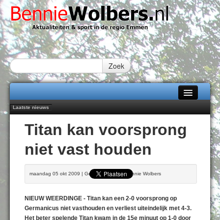
Zoek
Laatste nieuws
Home
Emmen wint op Open Dag overtuigend van Almere City
Titan kan voorsprong
Daan Lambers tekent eerste profcontract bij FC Emmen
Alle categorieën
Jubileumfeest 35 jaar De Amer
niet vast houden
Hunzeloopwandeltocht keert op 19 september 2026 terug naar Zuidlaren
Over Bennie Wolbers
102 kaarsen voor eeuwling Mieke Sijbom-Maatje
Adverteren
DONDERDAG 06 AUG 2026
maandag 05 okt 2009 | Geschreven door Bennie Wolbers
Contact / Tiplijn
NIEUW WEERDINGE - Titan kan een 2-0 voorsprong op
Fotoboek
Germanicus niet vasthouden en verliest uiteindelijk met 4-3.
Het beter spelende Titan kwam in de 15e minuut op 1-0 door