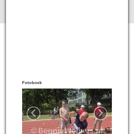
Fotoboek
‹
›