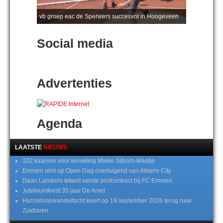
vb groep eac de Sperwers succesvol in Hoogeveen
Social media
Advertenties
Agenda
LAATSTE
NIEUWS
102 kaarsen voor eeuwling Mieke Sijbom-Maatje
Emmen wint op Open Dag overtuigend van Almere City
Daan Lambers tekent eerste profcontract bij FC Emmen
Jubileumfeest 35 jaar De Amer
Hunzeloopwandeltocht keert op 19 september 2026 terug naar
Zuidlaren