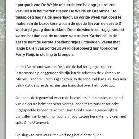
sportpark van De Weide teisterde een belangrijke rol zou
vervullen in het treffen tussen De Weide en Drenthina. De
thuisploeg had na de nederlaag van vorige week wat goed te
maken en de bezoekers wilden de goede lijn van de eerste 3
wedstrijd graag doortrekken. Door de wind in de rug gesteund
waren het dan ook de mannen van trainer Karhof die in de
eerste helft de eerste speldenprikjes uitdeelden. Veelal met
lange ballen van achteruit werd geprobeerd hun topscorer
Ferry Reijs in stelling te brengen.
In de 13e minuut was het Reijs die de bal teruglegde op een
instormende ploeggenoot die zijn harde schot op de vuisten van
Michiel Sanders uiteen zag spatten. In de rebound had Bas Boersma
geluk dat de scheidsrechter zijn handsbal over het hoofd zag.
Ondanks de tegenwind waren de bezoekers in het resterende deel
van de eerste helft het beter voetballende team zonder tot echt
uitgespeelde kansen te komen. Tom Brinks was de gevaarlijkste
aanvaller van Drenthina maar zijn voorzetten bereikten dit keer niet
spits Ollie Uitenwerf.
Op slag van rust was Uitenwerf nog het dichtst bij de