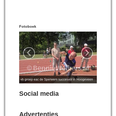
Fotoboek
‹
›
vb groep eac de Sperwers succesvol in Hoogeveen
Social media
Advertenties