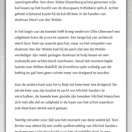
openingstreffer. Een door Sietse Glazenburg prima genomen vrije
bal kwam op het hoofd van de doorgaans trefzekere spits,Â echter
geheel vrijstaand kopte hij de bal dit keer in de handen van
doelman Henri van der Weide.
In het begin van de tweede helft kreeg wederom Ollie Uitenwerf een
uitgelezen kans de score te openen. Een lange bal van achteruit
werd door hem op waarde geschat, maar na het omspelen van
doelman Van der Weide had hij de pech dat een De Weide-
verdediger zijn reeds geslagen doelman te hulp kwam en een
zodoende een achterstand voorkwam. Vanaf dat moment legde
laatste man Willem BaldÃ© de Drenthina-spits volledig aan de
ketting en gaf hem geen ruimte meer om dreigend te worden.
Aan de andere kant was Ferry Reijs tot twee keer toe dreigend. De
eerste keer was zijn kopbal te zacht om Michiel Sanders te
verschalken, de tweede keer gooide zijn bewaker Michiel Mepschen
zich met alle ziel en zaligheid in de baan van het schot waardoor
ook deze kans teniet werd gedaan.
Twintig minuten voor tijd was het moment van deze wedstrijd. Tom
Brinks was attent bij een snelle spelhervatting van Michiel Sanders
en kreeg een vrije doortocht naar het vijandelijke doel. In een