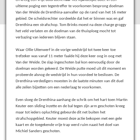
ultieme poging een tegentreffer te voorkomen besprong doelman
Van der Weide de Drenthina-aanvaller op de rand van het 16 meter
gebied. De scheidsrechter oordeelde dat het er binnen was en gaf
Drenthina een strafschop. Tom Brinks moest na deze charge groggy
het veld verlaten en de doelman van de thuisploeg mocht tot
verbazing van iedereen blijven staan.
Waar Ollie Uitenwerf in de vorige wedstrijd tot twee keer toe
trefzeker was vanaf 11 meter faalde hij deze keer oog in oog met
Van der Weide. De slap ingeschoten bal kon eenvoudig door de
doelman worden gekeerd. De Weide putte moed uit dit moment en
probeerde alsnog de wedstrijd in hun voordeel te beslissen. De
Drenthina-verdedigers moesten in de laatste minuten van dit duel
alle zeilen bijzetten om een nederlaag te voorkomen.
Even sloeg de Drenthina-aanhang de schrik om het hart toen Martin
Keuter een sliding inzette en de bal tegen zijn arm geschoten kreeg
maar tot ieders opluchting gebeurde dit net buiten het
strafschopgebied. Keuter moest deze actie bekopen met een gele
kaart en de toegekende vrije trap werd ruim naast het doel van
Michiel Sanders geschoten.