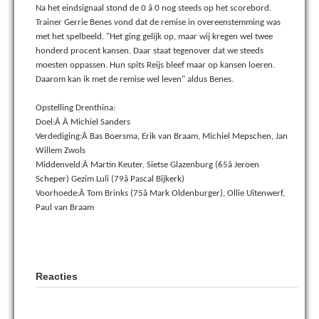
Na het eindsignaal stond de 0 â 0 nog steeds op het scorebord.
Trainer Gerrie Benes vond dat de remise in overeenstemming was
met het spelbeeld. "Het ging gelijk op, maar wij kregen wel twee
honderd procent kansen. Daar staat tegenover dat we steeds
moesten oppassen. Hun spits Reijs bleef maar op kansen loeren.
Daarom kan ik met de remise wel leven" aldus Benes.
Opstelling Drenthina:
Doel:Â Â Michiel Sanders
Verdediging:Â Bas Boersma, Erik van Braam, Michiel Mepschen, Jan
Willem Zwols
Middenveld:Â Martin Keuter, Sietse Glazenburg (65â Jeroen
Scheper) Gezim Luli (79â Pascal Bijkerk)
Voorhoede:Â Tom Brinks (75â Mark Oldenburger), Ollie Uitenwerf,
Paul van Braam
Reacties