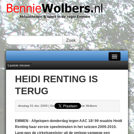
Zoek
Laatste nieuws
Home
Peter van Dijk Projects & Investments breidt samenwerking Emmen uit als
HEIDI RENTING IS
nieuwe rugsponsor
Alle categorieën
Najaar '26 staat live!
TERUG
102 kaarsen voor eeuwling Mieke Sijbom-Maatje
Over Bennie Wolbers
Emmen wint op Open Dag overtuigend van Almere City
Treffer van Quispel bezorgt FC Emmen droomstart
Adverteren
dinsdag 01 dec 2009 | Geschreven door Bennie Wolbers
ZATERDAG 08 AUG 2026
Contact / Tiplijn
EMMEN - Afgelopen donderdag tegen AAC 18! 99 maakte Heidi
Fotoboek
Renting haar eerste speelminuten in het seizoen 2009-2010.
Lang was de cirkelspeelster uit de omloop vanwege een