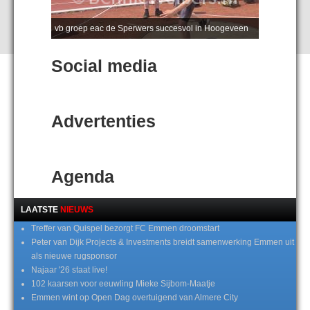
vb groep eac de Sperwers succesvol in Hoogeveen
Social media
Advertenties
Agenda
LAATSTE
NIEUWS
Treffer van Quispel bezorgt FC Emmen droomstart
Peter van Dijk Projects & Investments breidt samenwerking Emmen uit
als nieuwe rugsponsor
Najaar '26 staat live!
102 kaarsen voor eeuwling Mieke Sijbom-Maatje
Emmen wint op Open Dag overtuigend van Almere City