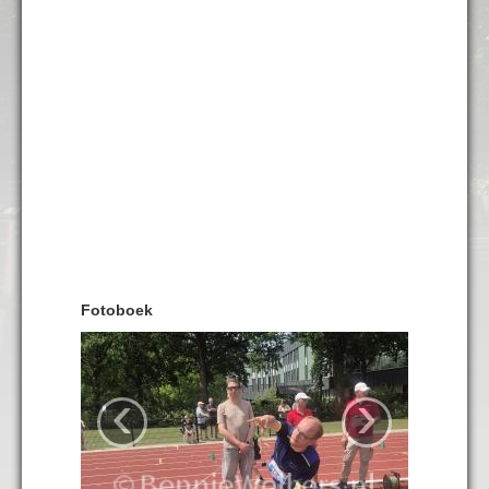
Fotoboek
‹
›