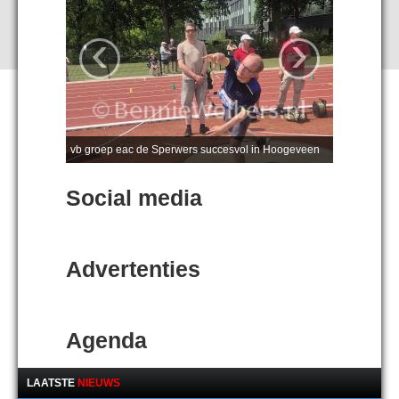
‹
›
vb groep eac de Sperwers succesvol in Hoogeveen
Social media
Advertenties
Agenda
LAATSTE
NIEUWS