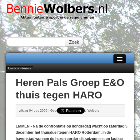
Zoek
Laatste nieuws
Home
Peter van Dijk Projects & Investments breidt samenwerking Emmen uit als
Heren Pals Groep E&O
nieuwe rugsponsor
Alle categorieën
Najaar '26 staat live!
thuis tegen HARO
102 kaarsen voor eeuwling Mieke Sijbom-Maatje
Over Bennie Wolbers
Emmen wint op Open Dag overtuigend van Almere City
Treffer van Quispel bezorgt FC Emmen droomstart
Adverteren
vrijdag 04 dec 2009 | Geschreven door Bennie Wolbers
ZATERDAG 08 AUG 2026
Contact / Tiplijn
EMMEN - Na de confrontatie op donderdag wacht op zaterdag 5
Fotoboek
december het thuisduel tegen HARO Rotterdam. In de
havenstad wonnen de heren eerder dit seizoen in een lastige