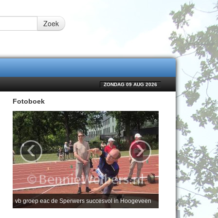
Zoek
ZONDAG 09 AUG 2026
Fotoboek
‹
›
vb groep eac de Sperwers succesvol in Hoogeveen