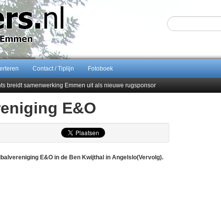
erteren
Contact / Tiplijn
Fotoboek
ents breidt samenwerking Emmen uit als nieuwe rugsponsor
eniging E&O
Sijbom-Maatje
end van Almere City
men droomstart
lvereniging E&O in de Ben Kwijthal in Angelslo(Vervolg).