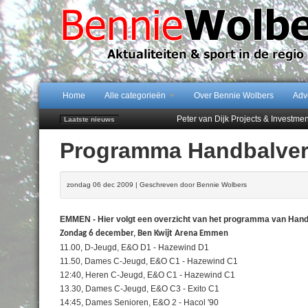
Home
Alle categorieën
Over Bennie Wolbers
Adv
Peter van Dijk Projects & Investm
Laatste nieuws
Najaar '26 staat live!
Programma Handbalver
102 kaarsen voor eeuwling Mieke 
Emmen wint op Open Dag overtuig
Treffer van Quispel bezorgt FC Em
zondag 06 dec 2009 | Geschreven door Bennie Wolbers
EMMEN - Hier volgt een overzicht van het programma van Handba
Zondag 6 december, Ben Kwijt Arena Emmen
11.00, D-Jeugd, E&O D1 - Hazewind D1
11.50, Dames C-Jeugd, E&O C1 - Hazewind C1
12:40, Heren C-Jeugd, E&O C1 - Hazewind C1
13.30, Dames C-Jeugd, E&O C3 - Exito C1
14:45, Dames Senioren, E&O 2 - Hacol '90