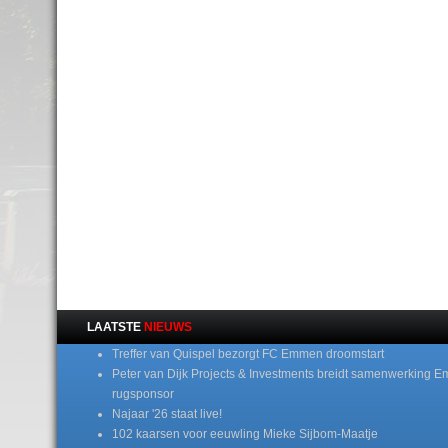
LAATSTE
NIEUWS
Treffer van Quispel bezorgt FC Emmen droomstart
Peter van Dijk Projects & Investments breidt samenwerking E
rugsponsor
Najaar '26 staat live!
102 kaarsen voor eeuwling Mieke Sijbom-Maatje