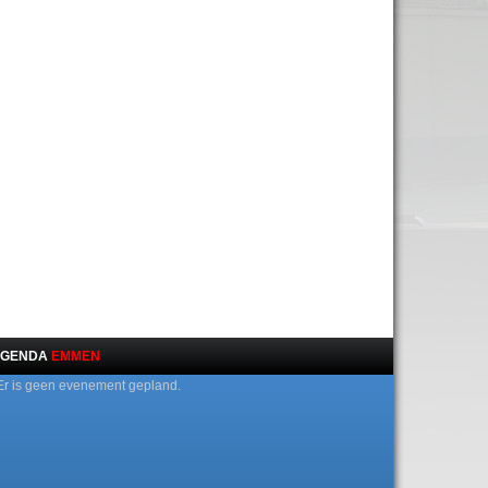
GENDA
EMMEN
Er is geen evenement gepland.