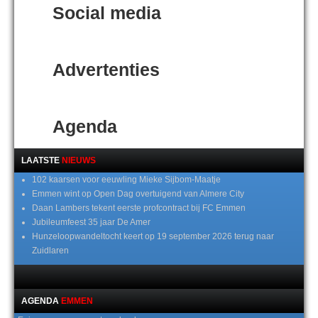
Social media
Advertenties
Agenda
LAATSTE
NIEUWS
102 kaarsen voor eeuwling Mieke Sijbom-Maatje
Emmen wint op Open Dag overtuigend van Almere City
Daan Lambers tekent eerste profcontract bij FC Emmen
Jubileumfeest 35 jaar De Amer
Hunzeloopwandeltocht keert op 19 september 2026 terug naar
Zuidlaren
AGENDA
EMMEN