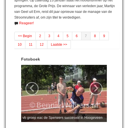
springen. Op zaterdag 23 januari staat het hoofdnummer op het
programma, de Grote Prijs. De winnaar van verleden jaar, Martijn
van Geel uit Erm, reist dit jaar opnieuw naar de manage van de
Stroomruiters af, om zijn titel te verdedigen.
Reageer!
<< Begin
2
3
4
5
6
7
8
9
10
11
12
Laatste >>
Fotoboek
‹
›
vb groep eac de Sperwers succesvol in Hoogeveen