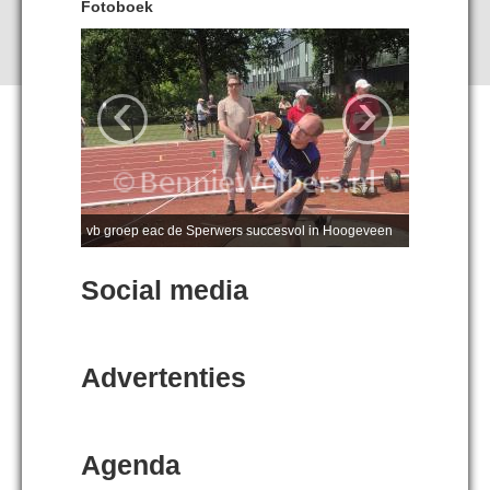
Fotoboek
‹
›
vb groep eac de Sperwers succesvol in Hoogeveen
Social media
Advertenties
Agenda