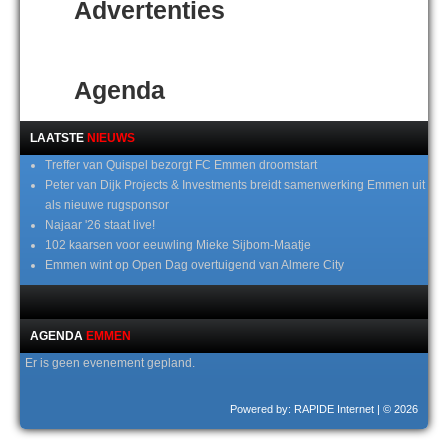
Advertenties
Agenda
LAATSTE
NIEUWS
Treffer van Quispel bezorgt FC Emmen droomstart
Peter van Dijk Projects & Investments breidt samenwerking Emmen uit
als nieuwe rugsponsor
Najaar '26 staat live!
102 kaarsen voor eeuwling Mieke Sijbom-Maatje
Emmen wint op Open Dag overtuigend van Almere City
AGENDA
EMMEN
Er is geen evenement gepland.
Powered by: RAPIDE Internet
| © 2026