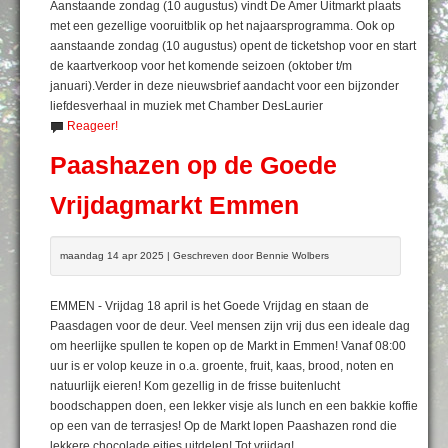
Aanstaande zondag (10 augustus) vindt De Amer Uitmarkt plaats
met een gezellige vooruitblik op het najaarsprogramma. Ook op
aanstaande zondag (10 augustus) opent de ticketshop voor en start
de kaartverkoop voor het komende seizoen (oktober t/m
januari).Verder in deze nieuwsbrief aandacht voor een bijzonder
liefdesverhaal in muziek met Chamber DesLaurier
Reageer!
Paashazen op de Goede
Vrijdagmarkt Emmen
maandag 14 apr 2025 | Geschreven door Bennie Wolbers
EMMEN - Vrijdag 18 april is het Goede Vrijdag en staan de
Paasdagen voor de deur. Veel mensen zijn vrij dus een ideale dag
om heerlijke spullen te kopen op de Markt in Emmen! Vanaf 08:00
uur is er volop keuze in o.a. groente, fruit, kaas, brood, noten en
natuurlijk eieren! Kom gezellig in de frisse buitenlucht
boodschappen doen, een lekker visje als lunch en een bakkie koffie
op een van de terrasjes! Op de Markt lopen Paashazen rond die
lekkere chocolade eitjes uitdelen! Tot vrijdag!