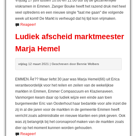
Vrijdag 17 juni tussen 10:00 en 12:00 uur bij de gezamenlijke
viskramen in Emmen. Zanger Bouke heeft het razend druk met heel
veel optredens en een nieuwe single "laat me gaan" die volgende
week uit komt! De Markt is verheugd dat hij tijd kon vrijmaken.
Reageer!
Ludiek afscheid marktmeester
Marja Hemel
vrijdag 12 maart 2021 | Geschreven door Bennie Wolbers
EMMEN Ã¢?? Maar liefst 30 jaar was Marja Hemel(66) uit Erica
verantwoordelijk voor het reilen en zeilen van de wekelijkse
markten in Emmen, Emmer Compascuum en Klazienaveen.
Vanmorgen kwam daar op ludiek wijze een einde aan toen
burgemeester Eric van Oosterhout haar bedankte voor alle inzet die
zij in al die jaren voor de markten in de gemeente Emmen heeft
verricht zoals administratie en nieuwe klanten een plek geven. Ook
was zij belangrijk bij het coronaproof maken van de markten zoals
dier op het moment kunnen worden gehouden.
Reageer!