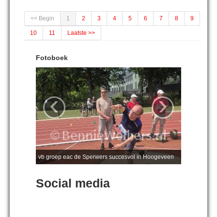
<< Begin
1
2
3
4
5
6
7
8
9
10
11
Laatste >>
Fotoboek
‹
›
vb groep eac de Sperwers succesvol in Hoogeveen
Social media