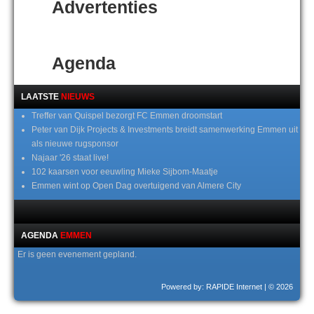
Advertenties
Agenda
LAATSTE
NIEUWS
Treffer van Quispel bezorgt FC Emmen droomstart
Peter van Dijk Projects & Investments breidt samenwerking Emmen uit
als nieuwe rugsponsor
Najaar '26 staat live!
102 kaarsen voor eeuwling Mieke Sijbom-Maatje
Emmen wint op Open Dag overtuigend van Almere City
AGENDA
EMMEN
Er is geen evenement gepland.
Powered by: RAPIDE Internet
| © 2026