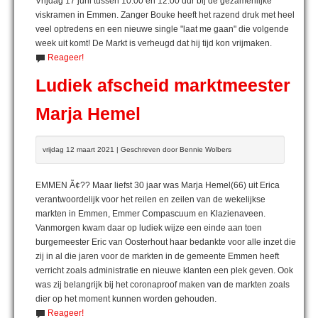
Vrijdag 17 juni tussen 10:00 en 12:00 uur bij de gezamenlijke
viskramen in Emmen. Zanger Bouke heeft het razend druk met heel
veel optredens en een nieuwe single "laat me gaan" die volgende
week uit komt! De Markt is verheugd dat hij tijd kon vrijmaken.
Reageer!
Ludiek afscheid marktmeester
Marja Hemel
vrijdag 12 maart 2021 | Geschreven door Bennie Wolbers
EMMEN Ã¢?? Maar liefst 30 jaar was Marja Hemel(66) uit Erica
verantwoordelijk voor het reilen en zeilen van de wekelijkse
markten in Emmen, Emmer Compascuum en Klazienaveen.
Vanmorgen kwam daar op ludiek wijze een einde aan toen
burgemeester Eric van Oosterhout haar bedankte voor alle inzet die
zij in al die jaren voor de markten in de gemeente Emmen heeft
verricht zoals administratie en nieuwe klanten een plek geven. Ook
was zij belangrijk bij het coronaproof maken van de markten zoals
dier op het moment kunnen worden gehouden.
Reageer!