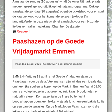
Aanstaande zondag (10 augustus) vindt De Amer Uitmarkt plaats
met een gezellige vooruitblik op het najaarsprogramma. Ook op
aanstaande zondag (10 augustus) opent de ticketshop voor en start
de kaartverkoop voor het komende seizoen (oktober t/m
januari).Verder in deze nieuwsbrief aandacht voor een bijzonder
liefdesverhaal in muziek met Chamber DesLaurier
Reageer!
Paashazen op de Goede
Vrijdagmarkt Emmen
maandag 14 apr 2025 | Geschreven door Bennie Wolbers
EMMEN - Vrijdag 18 april is het Goede Vrijdag en staan de
Paasdagen voor de deur. Veel mensen zijn vrij dus een ideale dag
om heerlijke spullen te kopen op de Markt in Emmen! Vanaf 08:00
uur is er volop keuze in o.a. groente, fruit, kaas, brood, noten en
natuurlijk eieren! Kom gezellig in de frisse buitenlucht
boodschappen doen, een lekker visje als lunch en een bakkie koffie
op een van de terrasjes! Op de Markt lopen Paashazen rond die
lekkere chocolade eitjes uitdelen! Tot vrijdag!