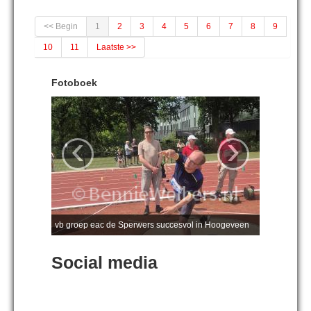
<< Begin
1
2
3
4
5
6
7
8
9
10
11
Laatste >>
Fotoboek
‹
›
vb groep eac de Sperwers succesvol in Hoogeveen
Social media