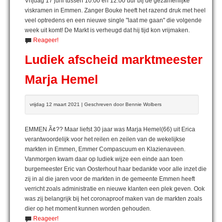
Vrijdag 17 juni tussen 10:00 en 12:00 uur bij de gezamenlijke
viskramen in Emmen. Zanger Bouke heeft het razend druk met heel
veel optredens en een nieuwe single "laat me gaan" die volgende
week uit komt! De Markt is verheugd dat hij tijd kon vrijmaken.
Reageer!
Ludiek afscheid marktmeester
Marja Hemel
vrijdag 12 maart 2021 | Geschreven door Bennie Wolbers
EMMEN Ã¢?? Maar liefst 30 jaar was Marja Hemel(66) uit Erica
verantwoordelijk voor het reilen en zeilen van de wekelijkse
markten in Emmen, Emmer Compascuum en Klazienaveen.
Vanmorgen kwam daar op ludiek wijze een einde aan toen
burgemeester Eric van Oosterhout haar bedankte voor alle inzet die
zij in al die jaren voor de markten in de gemeente Emmen heeft
verricht zoals administratie en nieuwe klanten een plek geven. Ook
was zij belangrijk bij het coronaproof maken van de markten zoals
dier op het moment kunnen worden gehouden.
Reageer!