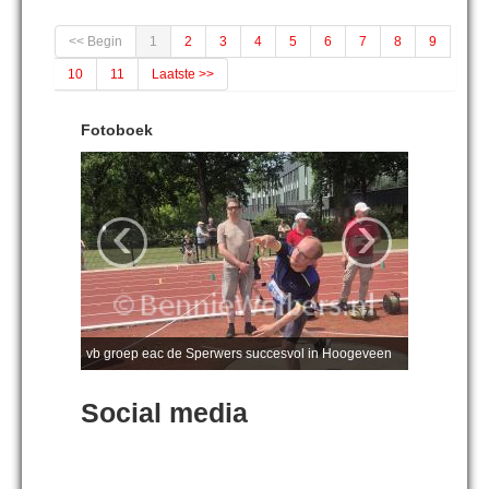
<< Begin
1
2
3
4
5
6
7
8
9
10
11
Laatste >>
Fotoboek
‹
›
vb groep eac de Sperwers succesvol in Hoogeveen
Social media