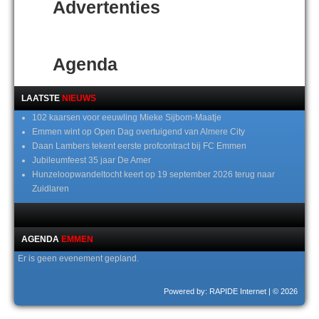
Advertenties
Agenda
LAATSTE
NIEUWS
102 kaarsen voor eeuwling Mieke Sijbom-Maatje
Emmen wint op Open Dag overtuigend van Almere City
Daan Lambers tekent eerste profcontract bij FC Emmen
Jubileumfeest 35 jaar De Amer
Hunzeloopwandeltocht keert op 19 september 2026 terug naar
Zuidlaren
AGENDA
EMMEN
Er is geen evenement gepland.
Powered by: RAPIDE Internet
| © 2026