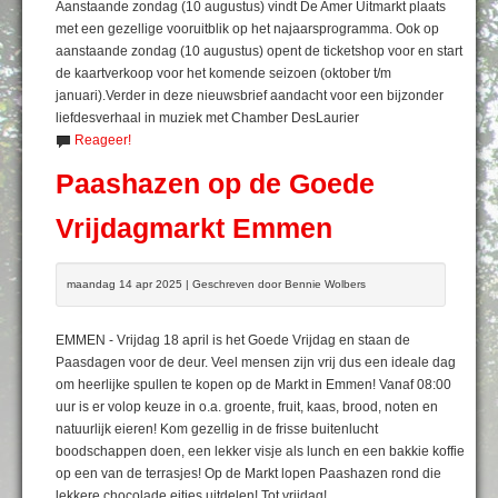
Aanstaande zondag (10 augustus) vindt De Amer Uitmarkt plaats
met een gezellige vooruitblik op het najaarsprogramma. Ook op
aanstaande zondag (10 augustus) opent de ticketshop voor en start
de kaartverkoop voor het komende seizoen (oktober t/m
januari).Verder in deze nieuwsbrief aandacht voor een bijzonder
liefdesverhaal in muziek met Chamber DesLaurier
Reageer!
Paashazen op de Goede
Vrijdagmarkt Emmen
maandag 14 apr 2025 | Geschreven door Bennie Wolbers
EMMEN - Vrijdag 18 april is het Goede Vrijdag en staan de
Paasdagen voor de deur. Veel mensen zijn vrij dus een ideale dag
om heerlijke spullen te kopen op de Markt in Emmen! Vanaf 08:00
uur is er volop keuze in o.a. groente, fruit, kaas, brood, noten en
natuurlijk eieren! Kom gezellig in de frisse buitenlucht
boodschappen doen, een lekker visje als lunch en een bakkie koffie
op een van de terrasjes! Op de Markt lopen Paashazen rond die
lekkere chocolade eitjes uitdelen! Tot vrijdag!