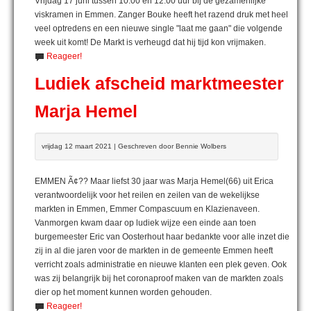
Vrijdag 17 juni tussen 10:00 en 12:00 uur bij de gezamenlijke
viskramen in Emmen. Zanger Bouke heeft het razend druk met heel
veel optredens en een nieuwe single "laat me gaan" die volgende
week uit komt! De Markt is verheugd dat hij tijd kon vrijmaken.
Reageer!
Ludiek afscheid marktmeester
Marja Hemel
vrijdag 12 maart 2021 | Geschreven door Bennie Wolbers
EMMEN Ã¢?? Maar liefst 30 jaar was Marja Hemel(66) uit Erica
verantwoordelijk voor het reilen en zeilen van de wekelijkse
markten in Emmen, Emmer Compascuum en Klazienaveen.
Vanmorgen kwam daar op ludiek wijze een einde aan toen
burgemeester Eric van Oosterhout haar bedankte voor alle inzet die
zij in al die jaren voor de markten in de gemeente Emmen heeft
verricht zoals administratie en nieuwe klanten een plek geven. Ook
was zij belangrijk bij het coronaproof maken van de markten zoals
dier op het moment kunnen worden gehouden.
Reageer!