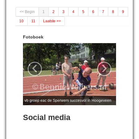
<< Begin
1
2
3
4
5
6
7
8
9
10
11
Laatste >>
Fotoboek
‹
›
vb groep eac de Sperwers succesvol in Hoogeveen
Social media