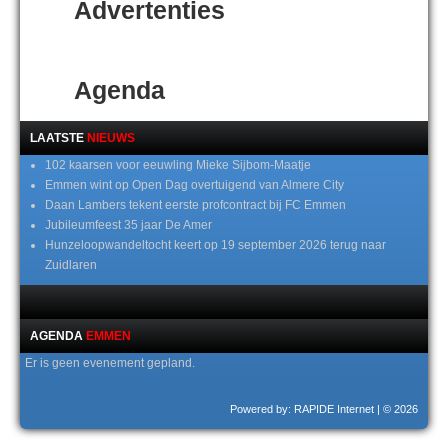
Advertenties
Agenda
LAATSTE
NIEUWS
102 kaarsen voor eeuwling Mieke Sijbom-Maatje
Emmen wint op Open Dag overtuigend van Almere City
Daan Lambers tekent eerste profcontract bij FC Emmen
Jubileumfeest 35 jaar De Amer
Hunzeloopwandeltocht keert op 19 september 2026 terug naar
Zuidlaren
AGENDA
EMMEN
Er is geen evenement gepland.
Powered by: RAPIDE Internet
| © 2026