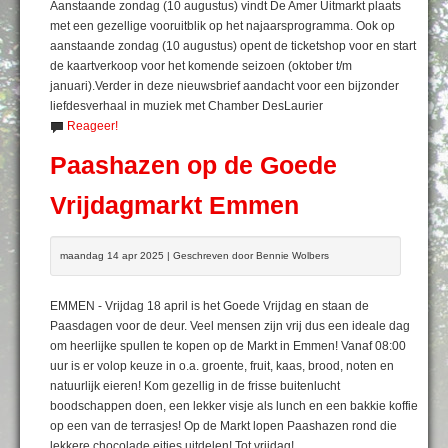
Aanstaande zondag (10 augustus) vindt De Amer Uitmarkt plaats
met een gezellige vooruitblik op het najaarsprogramma. Ook op
aanstaande zondag (10 augustus) opent de ticketshop voor en start
de kaartverkoop voor het komende seizoen (oktober t/m
januari).Verder in deze nieuwsbrief aandacht voor een bijzonder
liefdesverhaal in muziek met Chamber DesLaurier
Reageer!
Paashazen op de Goede
Vrijdagmarkt Emmen
maandag 14 apr 2025 | Geschreven door Bennie Wolbers
EMMEN - Vrijdag 18 april is het Goede Vrijdag en staan de
Paasdagen voor de deur. Veel mensen zijn vrij dus een ideale dag
om heerlijke spullen te kopen op de Markt in Emmen! Vanaf 08:00
uur is er volop keuze in o.a. groente, fruit, kaas, brood, noten en
natuurlijk eieren! Kom gezellig in de frisse buitenlucht
boodschappen doen, een lekker visje als lunch en een bakkie koffie
op een van de terrasjes! Op de Markt lopen Paashazen rond die
lekkere chocolade eitjes uitdelen! Tot vrijdag!